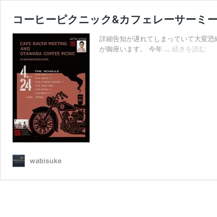
コーヒーピクニック&カフェレーサーミ
詳細告知が遅れてしまっていて大変恐縮で御
コ
が御座います。 今年 …
続きを読む
ー
ヒ
ー
ピ
ク
ニ
ッ
ク
&
カ
フ
wabisuke
ェ
レ
ー
サ
ー