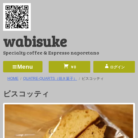
コ
ン
テ
ン
wabisuke
ツ
へ
Specialty coffee & Espresso naporetano
ス
キ
Menu
￥0
ログイン
ッ
HOME
QUATRE-QUARTS（焼き菓子）
ビスコッティ
プ
ビスコッティ