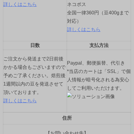
詳しくはこちら
ネコポス
全国一律360円（豆400gまで
対応）
詳しくはこちら
日数
支払方法
ご注文から発送まで2日前後
Paypal、郵便振替、代引き
かかる場合もございますので
*当店のカートは「SSL」で個
予めご了承ください。焙煎後
人情報が暗号化される為安心
1週間以内の豆を発送させて
してご利用いただけます。
頂いております。
詳しくはこちら
住所
【お問い合わせ先】