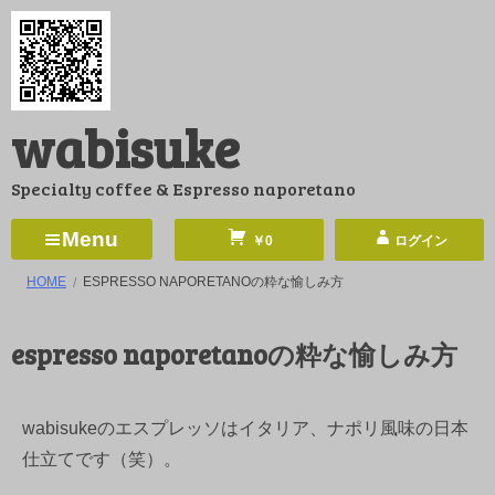
コ
ン
テ
ン
wabisuke
ツ
へ
Specialty coffee & Espresso naporetano
ス
キ
Menu
￥0
ログイン
ッ
HOME
ESPRESSO NAPORETANOの粋な愉しみ方
プ
espresso naporetanoの粋な愉しみ方
wabisukeのエスプレッソはイタリア、ナポリ風味の日本
仕立てです（笑）。