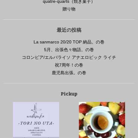
quatre-quarts（焼き菓子）
贈り物
最近の投稿
La sanmarco 20/20 TOP 納品。の巻
5月、出張色々物語。の巻
コロンビア/エルパライソ アナエロビック ライチ
祝7周年！の巻
鹿児島出張。の巻
Pickup