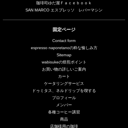
珈琲司ゆだ屋Ｆａｃｅｂｏｏｋ
SAN MARCO エスプレッソ レバーマシン
固定ページ
Contact form
espresso naporetanoの粋な愉しみ方
Sitemap
wabisukeの焙煎ポイント
お買い物の詳しいご案内
カート
ケータリングサービス
ドゥミタス、ネルドリップを喫する
プロフィール
メンバー
各種コーヒー講習
商品
店舗様用の珈琲