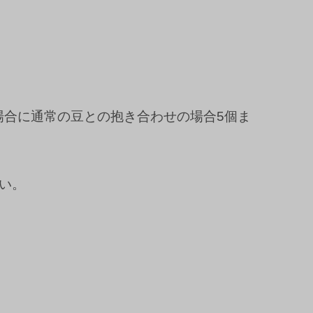
場合に通常の豆との抱き合わせの場合5個ま
い。