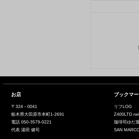
お店
ブックマー
〒324－0041
リフLOG
栃木県大田原市本町1-2691
Z400LTD.ne
電話 050-3579-0221
珈琲司ゆだ
代表 湯田 健司
SAN MA