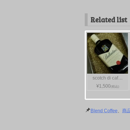
Related list
scotch di caf…
¥1,500
(税込)
Blend Coffee
、
商