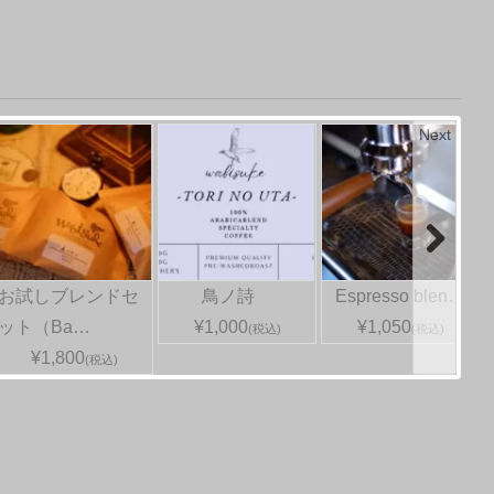
Next
お試しブレンドセ
鳥ノ詩
Espresso blen…
ット（Ba…
¥1,000
¥1,050
(税込)
(税込)
¥1,800
(税込)