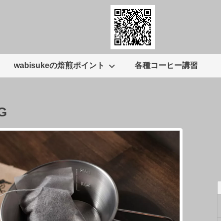
wabisukeの焙煎ポイント
各種コーヒー講習
G