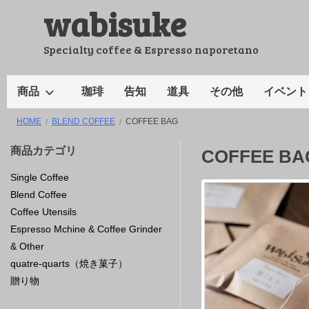
wabisuke
コ
ン
テ
Specialty coffee & Espresso naporetano
ン
ツ
商品
珈琲
告知
道具
その他
イベント
へ
HOME
BLEND COFFEE
COFFEE BAG
ス
キ
商品カテゴリ
COFFEE BA
ッ
Single Coffee
プ
Blend Coffee
Coffee Utensils
Espresso Mchine & Coffee Grinder
& Other
quatre-quarts（焼き菓子）
贈り物