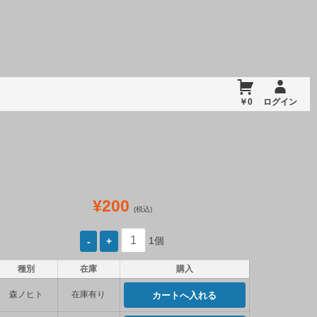
￥0
ログイン
¥200
(税込)
1個
種別
在庫
購入
森ノヒト
在庫有り