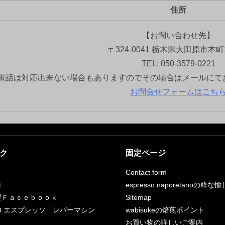
住所
【お問い合わせ先】
〒324-0041 栃木県大田原市本町1
TEL: 050-3579-0221
電話は対応出来ない場合もありますのでその場合はメールにて
お問合せフォームはこち
ク
固定ページ
Contact form
t
espresso naporetanoの粋な
屋Ｆａｃｅｂｏｏｋ
Sitemap
RCO エスプレッソ レバーマシン
wabisukeの焙煎ポイント
お買い物の詳しいご案内