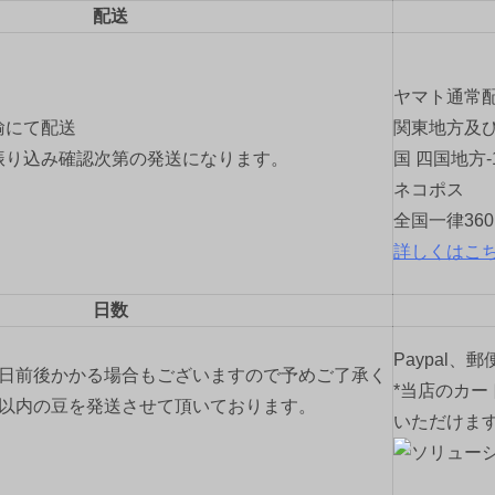
配送
ヤマト通常
輸にて配送
関東地方及び
振り込み確認次第の発送になります。
国 四国地方-
ネコポス
全国一律36
詳しくはこ
日数
Paypal、
2日前後かかる場合もございますので予めご了承く
*当店のカー
間以内の豆を発送させて頂いております。
いただけま