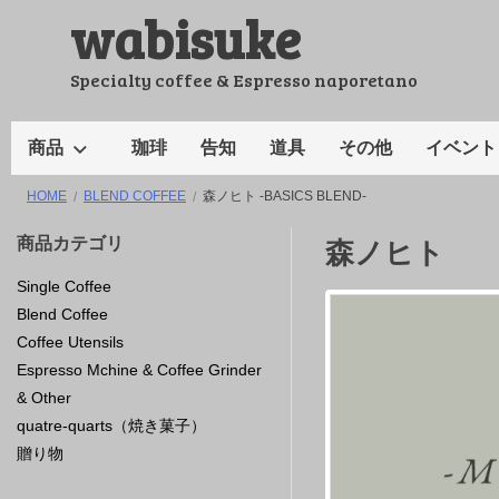
wabisuke
コ
ン
テ
Specialty coffee & Espresso naporetano
ン
ツ
商品
珈琲
告知
道具
その他
イベント
へ
HOME
BLEND COFFEE
森ノヒト -BASICS BLEND-
ス
キ
商品カテゴリ
森ノヒト
ッ
Single Coffee
プ
Blend Coffee
Coffee Utensils
Espresso Mchine & Coffee Grinder
& Other
quatre-quarts（焼き菓子）
贈り物