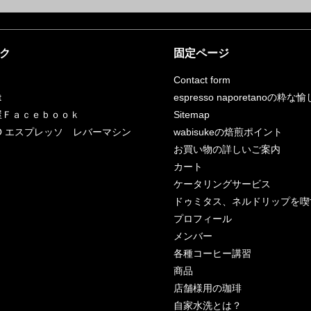
ク
固定ページ
Contact form
t
espresso naporetanoの粋な
屋Ｆａｃｅｂｏｏｋ
Sitemap
RCO エスプレッソ レバーマシン
wabisukeの焙煎ポイント
お買い物の詳しいご案内
カート
ケータリングサービス
ドゥミタス、ネルドリップを喫
プロフィール
メンバー
各種コーヒー講習
商品
店舗様用の珈琲
自家水洗とは？