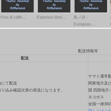
Vino di caffe…
Espresso blen…
鳥ノ詩 -
European…
配送情報等
配送
ヤマト通常
輸にて配送
関東地方及び
振り込み確認次第の発送になります。
国 四国地方-
ネコポス
全国一律36
詳しくはこ