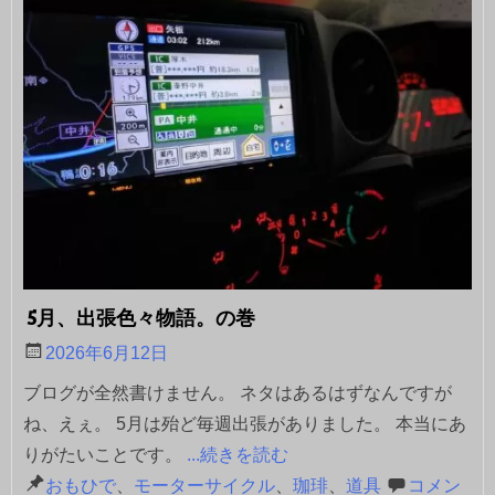
5月、出張色々物語。の巻
2026年6月12日
ブログが全然書けません。 ネタはあるはずなんですが
ね、えぇ。 5月は殆ど毎週出張がありました。 本当にあ
りがたいことです。
...続きを読む
おもひで
、
モーターサイクル
、
珈琲
、
道具
コメン