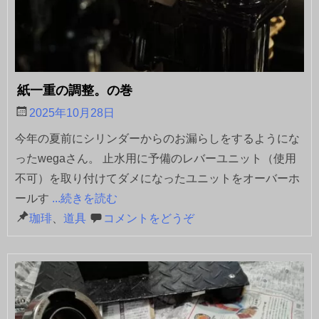
紙一重の調整。の巻
2025年10月28日
今年の夏前にシリンダーからのお漏らしをするようにな
ったwegaさん。 止水用に予備のレバーユニット（使用
不可）を取り付けてダメになったユニットをオーバーホ
ールす
...続きを読む
珈琲
、
道具
コメントをどうぞ