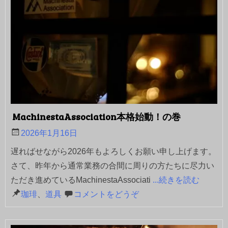
MachinestaAssociation本格始動！の巻
2026年1月16日
遅ればせながら2026年もよろしくお願い申し上げます。
さて、昨年から通常業務の合間に周りの方たちに尽力い
ただき進めているMachinestaAssociati
...続きを読む
珈琲
、
道具
コメントをどうぞ