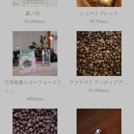
森ノ詩
ショートブレッド
¥1,000
¥270
(税込)
(税込)
三洋産業スリーフォードリ
グァテマラ アンティグア …
¥1,000
ッ…
(税込)
¥450
(税込)