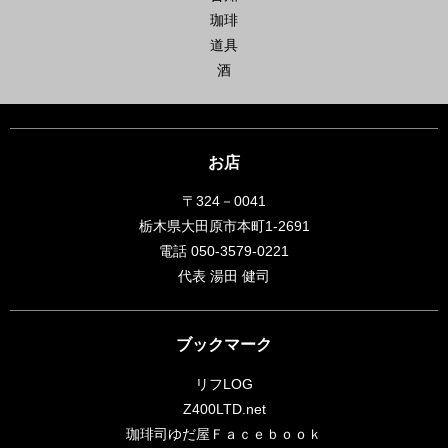
珈琲
道具
酒
お店
〒324－0041
栃木県大田原市本町1-2691
電話 050-3579-0221
代表 湯田 健司
ブックマーク
リフLOG
Z400LTD.net
珈琲司ゆだ屋Ｆａｃｅｂｏｏｋ