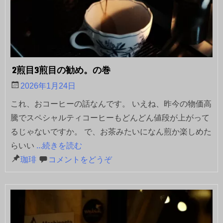
2煎目3煎目の勧め。の巻
2026年1月24日
これ、おコーヒーの話なんです。 いえね、昨今の物価高
騰でスペシャルティコーヒーもどんどん値段が上がって
るじゃないですか。 で、お茶みたいになん煎か楽しめた
らいい
...続きを読む
珈琲
コメントをどうぞ