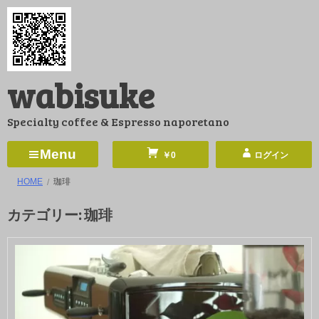
コ
ン
テ
ン
wabisuke
ツ
へ
Specialty coffee & Espresso naporetano
ス
キ
Menu
￥0
ログイン
ッ
HOME
珈琲
プ
カテゴリー:
珈琲