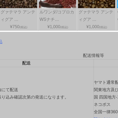
グァテマラ アンテ
ルワンダ/コプロカ
グァテマラ アンテ
ィグア …
WSナチ…
ィグア …
¥750
¥1,000
¥1,000
(税込)
(税込)
(税込)
品
配送情報等
配送
ヤマト通常
輸にて配送
関東地方及び
振り込み確認次第の発送になります。
国 四国地方-
ネコポス
全国一律36