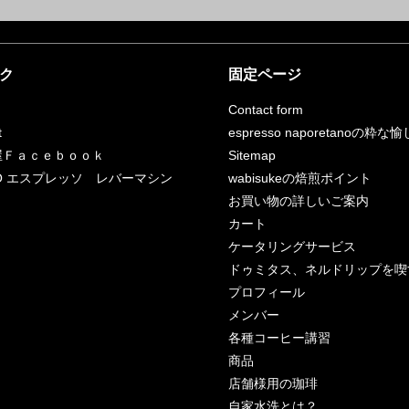
ク
固定ページ
Contact form
t
espresso naporetanoの粋な
屋Ｆａｃｅｂｏｏｋ
Sitemap
RCO エスプレッソ レバーマシン
wabisukeの焙煎ポイント
お買い物の詳しいご案内
カート
ケータリングサービス
ドゥミタス、ネルドリップを喫
プロフィール
メンバー
各種コーヒー講習
商品
店舗様用の珈琲
自家水洗とは？