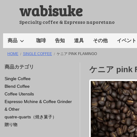
wabisuke
コ
ン
テ
Specialty coffee & Espresso naporetano
ン
ツ
商品
珈琲
告知
道具
その他
イベント
へ
HOME
SINGLE COFFEE
ケニア PINK FLAMINGO
ス
キ
商品カテゴリ
ケニア pink F
ッ
Single Coffee
プ
Blend Coffee
Coffee Utensils
Espresso Mchine & Coffee Grinder
& Other
quatre-quarts（焼き菓子）
贈り物