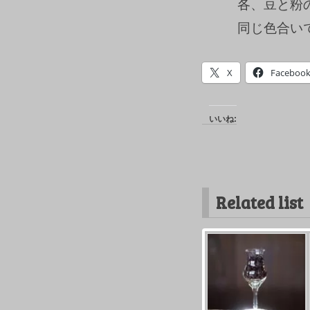
各、豆と粉
同じ色合い
X
Faceboo
いいね:
Related list