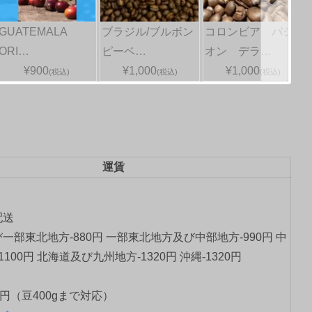
GUATEMALA
ブラジル/ブルボン
コロンビア パシ
ORI…
ピーベ…
オン デラ…
¥900
¥1,000
¥1,000
(税込)
(税込)
(税込)
運賃
配送
一部東北地方-880円 一部東北地方及び中部地方-990円 中
1100円 北海道及び九州地方-1320円 沖縄-1320円
0円（豆400gまで対応）