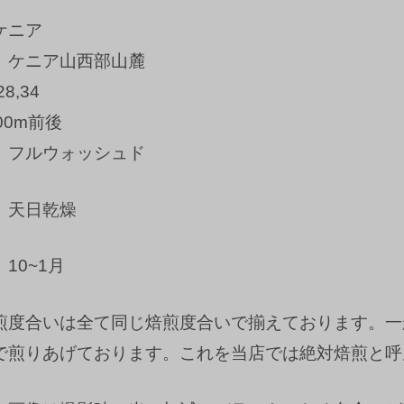
ケニア
】ケニア山西部山麓
8,34
00m前後
】フルウォッシュド
】天日乾燥
10~1月
煎度合いは全て同じ焙煎度合いで揃えております。一
で煎りあげております。これを当店では絶対焙煎と呼