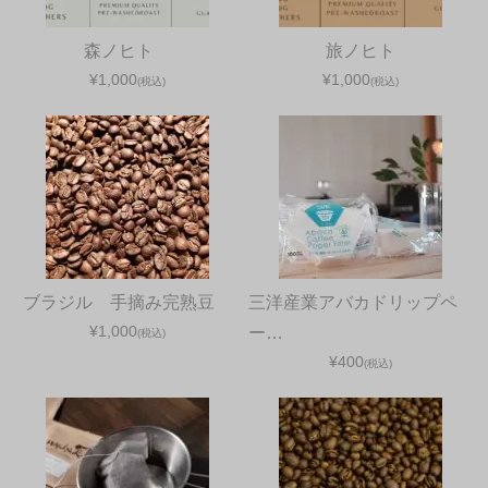
佐久山散策。の巻
森ノヒト
旅ノヒト
¥1,000
¥1,000
(税込)
(税込)
2026年2月25日
先日のこと、度重なる色々なことで些か体調を崩しま
して高熱と倦怠感でダウンしておりました。 流行り病
ではないのでもう2日後には熱も下がって回復してま
したが大事をと
...続きを読む
おもひで
、
ご近所散策
コメントをどうぞ
ブラジル 手摘み完熟豆
三洋産業アバカドリップペ
¥1,000
ー…
(税込)
¥400
(税込)