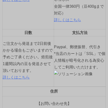
全国一律360円（豆400gまで
対応）
詳しくはこちら
祝7周年！の巻
日数
支払方法
2026年4月20日
4月19日でwabisukeさん、7周年でした。 今年は自分
ご注文から発送まで2日前後
ですっかり忘れてしまっていて毎年お祝いのケーキ
Paypal、郵便振替、代引き
かかる場合もございますので
をくれる御常連さんにケーキを頂いた時も「早めに
*当店のカートは「SSL」で個
予めご了承ください。焙煎後
くれたん
...続きを読む
人情報が暗号化される為安心
1週間以内の豆を発送させて
おもひで
、
珈琲
コメントをどうぞ
してご利用いただけます。
頂いております。
詳しくはこちら
住所
【お問い合わせ先】