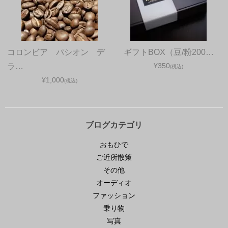
コロンビア パシオン デ
ギフトBOX（豆/粉200…
¥350
ラ…
(税込)
MachinestaAssociation本格始動！の巻
¥1,000
(税込)
2026年1月16日
遅ればせながら2026年もよろしくお願い申し上げま
す。 さて、昨年から通常業務の合間に周りの方たち
ブログカテゴリ
に尽力いただき進めているMachinestaAssociati
...続
おもひで
きを読む
ご近所散策
珈琲
、
道具
コメントをどうぞ
その他
オーディオ
ファッション
乗り物
写真