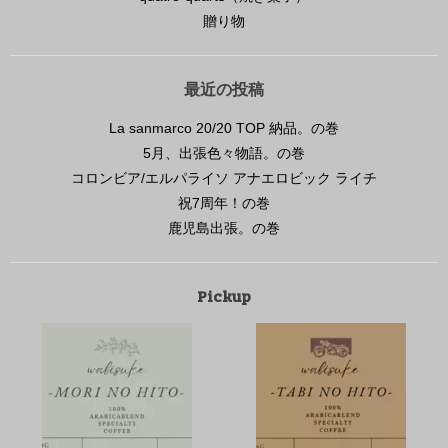
贈り物
最近の投稿
La sanmarco 20/20 TOP 納品。の巻
5月、出張色々物語。の巻
コロンビア/エルパライソ アナエロビック ライチ
祝7周年！の巻
鹿児島出張。の巻
エルマーの魅力とモノクローム縛り。の巻
2026年3月24日
Pickup
ここ数日、写真熱が再燃しましていつも撮影用で標
準使用しているノクトンクラシックからエルマーに
付け替えてで華夏ついでに持ち出して寫眞を撮って
みました。
...続きを読む
おもひで
、
カメラ
、
写真
コメントをどうぞ