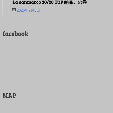
La sanmarco 20/20 TOP 納品。の巻
2026年7月5日
先日のエスプレッソマシンの納品先は栃木県内でし
たのでとても近い。 la sanmarco 20/20TOPの納品で
した。
...続きを読む
facebook
珈琲
、
道具
コメントをどうぞ
MAP