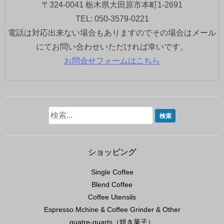
〒324-0041 栃木県大田原市本町1-2691
TEL: 050-3579-0221
電話は対応出来ない場合もありますのでその場合はメール
にてお問い合わせいただければ幸いです。
お問合せフォームはこちら
鹿児島出張。の巻
2026年4月12日
先日は以前に講座を受けてくれた方がいよいよお店
をオープンするということでエスプレッソマシンの
設置、エスプレッソ、焙煎、その他もろもろの講座
ショッピング
のために鹿児島まで行っ
...続きを読む
Single Coffee
珈琲
コメントをどうぞ
Blend Coffee
Coffee Utensils
Espresso Mchine & Coffee Grinder & Other
quatre-quarts（焼き菓子）