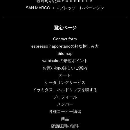
珈琲司ゆだ屋Ｆａｃｅｂｏｏｋ
SAN MARCO エスプレッソ レバーマシン
固定ページ
Contact form
espresso naporetanoの粋な愉しみ方
Sitemap
wabisukeの焙煎ポイント
年末年始のご案内。の巻
お買い物の詳しいご案内
カート
2025年12月22日
ケータリングサービス
大変遅くなりまして… はい、今かい？ と思われてし
ドゥミタス、ネルドリップを喫する
まうでしょうが年末年始のwabisukeの営業予定はこ
プロフィール
うです。 2025/12/28（日）まで店
...続きを読む
メンバー
告知
コメントをどうぞ
各種コーヒー講習
商品
店舗様用の珈琲