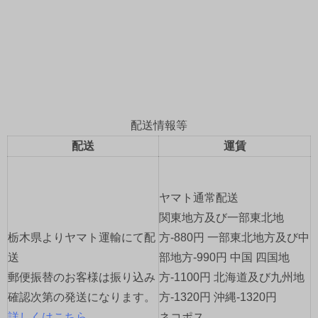
5月、出張色々物語。の巻
2026年6月12日
ブログが全然書けません。 ネタはあるはずなんです
がね、えぇ。 5月は殆ど毎週出張がありました。 本
当にありがたいことです。
...続きを読む
配送情報等
おもひで
、
モーターサイクル
、
珈琲
、
道具
コメ
配送
運賃
ントをどうぞ
ヤマト通常配送
関東地方及び一部東北地
栃木県よりヤマト運輸にて配
方-880円 一部東北地方及び中
送
部地方-990円 中国 四国地
郵便振替のお客様は振り込み
方-1100円 北海道及び九州地
確認次第の発送になります。
方-1320円 沖縄-1320円
詳しくはこちら
ネコポス