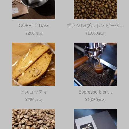
COFFEE BAG
ブラジル/ブルボン ピーベ…
2煎目3煎目の勧め。の巻
¥200
¥1,000
(税込)
(税込)
2026年1月24日
これ、おコーヒーの話なんです。 いえね、昨今の物
価高騰でスペシャルティコーヒーもどんどん値段が
上がってるじゃないですか。 で、お茶みたいになん
煎か楽しめたらいい
...続きを読む
珈琲
コメントをどうぞ
ビスコッティ
Espresso blen…
¥280
¥1,050
(税込)
(税込)