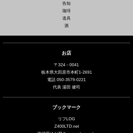
告知
珈琲
道具
酒
お店
ごきげんよう2025。の巻
〒324－0041
2025年12月31日
栃木県大田原市本町1-2691
12月28日でwabisukeの2025年分の営業が無事終了し
電話 050-3579-0221
ました。 沢山のご来店、通販での豆のご購入ありが
代表 湯田 健司
とう御座いました。 この文を書いている時点で残し
て
...続きを読む
おもひで
、
珈琲
コメントをどうぞ
ブックマーク
リフLOG
Z400LTD.net