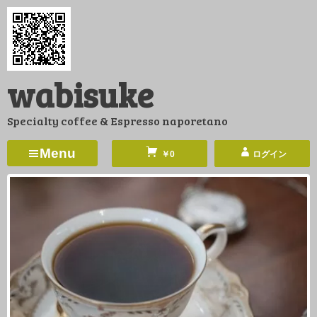
コ
ン
テ
ン
wabisuke
ツ
へ
Specialty coffee & Espresso naporetano
ス
キ
Menu
￥0
ログイン
ッ
プ