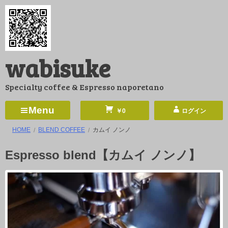
コ
ン
テ
ン
wabisuke
ツ
へ
Specialty coffee & Espresso naporetano
ス
キ
Menu
￥0
ログイン
ッ
HOME
BLEND COFFEE
カムイ ノンノ
プ
Espresso blend【カムイ ノンノ】