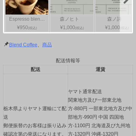
Espresso blen…
森ノヒト
森ノ詩
¥950
¥1,000
¥1,000
(税込)
(税込)
(税込)
Blend Coffee
、
商品
配送情報等
配送
運賃
ヤマト通常配送
関東地方及び一部東北地
栃木県よりヤマト運輸にて配
方-880円 一部東北地方及び中
送
部地方-990円 中国 四国地
郵便振替のお客様は振り込み
方-1100円 北海道及び九州地
確認次第の発送になります。
方-1320円 沖縄-1320円