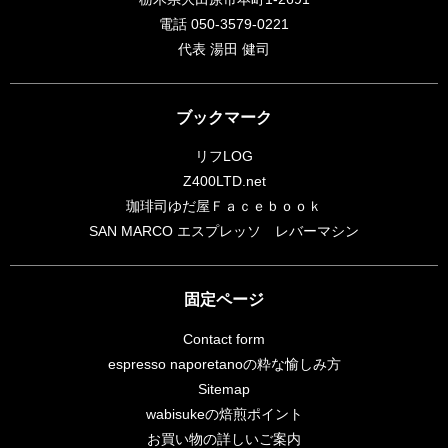
電話 050-3579-0221
代表 湯田 健司
ブックマーク
リフLOG
Z400LTD.net
珈琲司ゆだ屋Ｆａｃｅｂｏｏｋ
SAN MARCO エスプレッソ レバーマシン
固定ページ
Contact form
espresso naporetanoの粋な愉しみ方
Sitemap
wabisukeの焙煎ポイント
お買い物の詳しいご案内