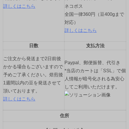
詳しくはこちら
ネコポス
全国一律360円（豆400gまで
対応）
詳しくはこちら
日数
支払方法
ご注文から発送まで2日前後
Paypal、郵便振替、代引き
かかる場合もございますので
*当店のカートは「SSL」で個
予めご了承ください。焙煎後
人情報が暗号化される為安心
1週間以内の豆を発送させて
してご利用いただけます。
頂いております。
詳しくはこちら
住所