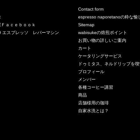
Contact form
t
espresso naporetanoの粋な
屋Ｆａｃｅｂｏｏｋ
Sitemap
RCO エスプレッソ レバーマシン
wabisukeの焙煎ポイント
お買い物の詳しいご案内
カート
ケータリングサービス
ドゥミタス、ネルドリップを喫
プロフィール
メンバー
各種コーヒー講習
商品
店舗様用の珈琲
自家水洗とは？