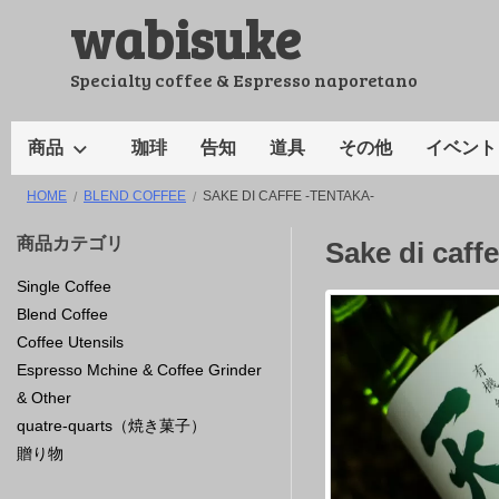
wabisuke
コ
ン
テ
Specialty coffee & Espresso naporetano
ン
ツ
商品
珈琲
告知
道具
その他
イベント
へ
HOME
BLEND COFFEE
SAKE DI CAFFE -TENTAKA-
ス
キ
商品カテゴリ
Sake di caff
ッ
Single Coffee
プ
Blend Coffee
Coffee Utensils
Espresso Mchine & Coffee Grinder
& Other
quatre-quarts（焼き菓子）
贈り物