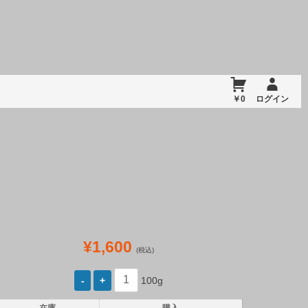
￥0
ログイン
¥1,600
(税込)
100g
在庫
購入