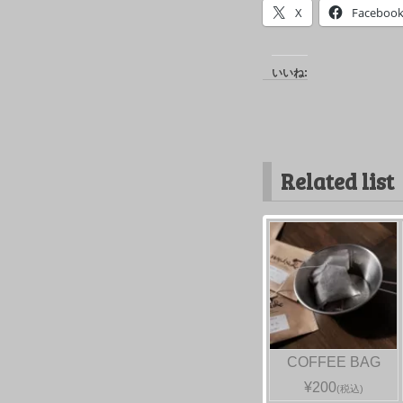
X
Faceboo
いいね:
Related list
COFFEE BAG
¥200
(税込)