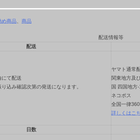
勧め商品
、
商品
配送情報等
配送
ヤマト通常
輸にて配送
関東地方及び
振り込み確認次第の発送になります。
国 四国地方-
ネコポス
全国一律36
詳しくはこ
日数