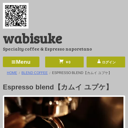
コ
ン
テ
ン
wabisuke
ツ
へ
Specialty coffee & Espresso naporetano
ス
キ
Menu
￥0
ログイン
ッ
HOME
BLEND COFFEE
ESPRESSO BLEND【カムイ ユプケ】
プ
Espresso blend【カムイ ユプケ】