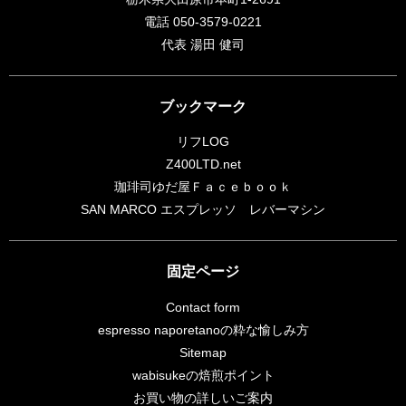
電話 050-3579-0221
代表 湯田 健司
ブックマーク
リフLOG
Z400LTD.net
珈琲司ゆだ屋Ｆａｃｅｂｏｏｋ
SAN MARCO エスプレッソ レバーマシン
固定ページ
Contact form
espresso naporetanoの粋な愉しみ方
Sitemap
wabisukeの焙煎ポイント
お買い物の詳しいご案内