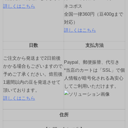
詳しくはこちら
ネコポス
全国一律360円（豆400gまで
対応）
詳しくはこちら
日数
支払方法
ご注文から発送まで2日前後
Paypal、郵便振替、代引き
かかる場合もございますので
*当店のカートは「SSL」で個
予めご了承ください。焙煎後
人情報が暗号化される為安心
1週間以内の豆を発送させて
してご利用いただけます。
頂いております。
詳しくはこちら
住所