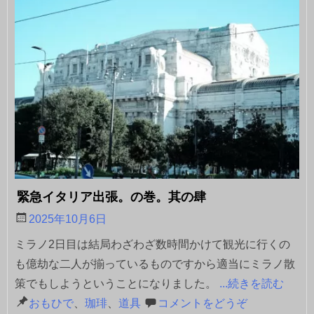
緊急イタリア出張。の巻。其の肆
2025年10月6日
ミラノ2日目は結局わざわざ数時間かけて観光に行くの
も億劫な二人が揃っているものですから適当にミラノ散
策でもしようということになりました。
...続きを読む
おもひで
、
珈琲
、
道具
コメントをどうぞ