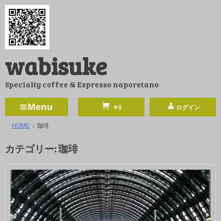
コ
ン
テ
ン
wabisuke
ツ
へ
Specialty coffee & Espresso naporetano
ス
キ
Menu
￥0
ログイン
ッ
HOME
珈琲
プ
カテゴリー:
珈琲