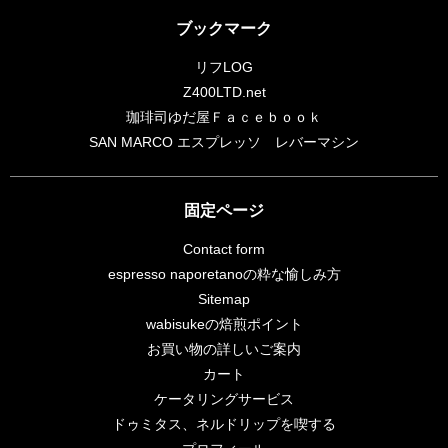
ブックマーク
リフLOG
Z400LTD.net
珈琲司ゆだ屋Ｆａｃｅｂｏｏｋ
SAN MARCO エスプレッソ レバーマシン
固定ページ
Contact form
espresso naporetanoの粋な愉しみ方
Sitemap
wabisukeの焙煎ポイント
お買い物の詳しいご案内
カート
ケータリングサービス
ドゥミタス、ネルドリップを喫する