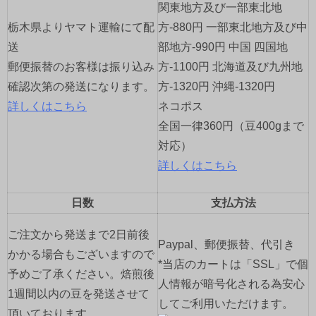
関東地方及び一部東北地
栃木県よりヤマト運輸にて配
方-880円 一部東北地方及び中
送
部地方-990円 中国 四国地
郵便振替のお客様は振り込み
方-1100円 北海道及び九州地
確認次第の発送になります。
方-1320円 沖縄-1320円
詳しくはこちら
ネコポス
全国一律360円（豆400gまで
対応）
詳しくはこちら
日数
支払方法
ご注文から発送まで2日前後
Paypal、郵便振替、代引き
かかる場合もございますので
*当店のカートは「SSL」で個
予めご了承ください。焙煎後
人情報が暗号化される為安心
1週間以内の豆を発送させて
してご利用いただけます。
頂いております。