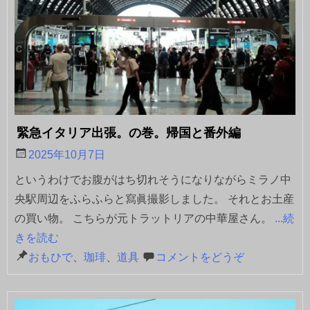
緊急イタリア出張。の巻。帰国と番外編
2025年10月7日
というわけでお腹がはち切れそうになりながらミラノ中
央駅周辺をふらふらと寫眞撮影しました。 それとお土産
の買い物。 こちらが元トラットリアの中華屋さん。
...続
きを読む
おもひで
、
珈琲
、
道具
コメントをどうぞ