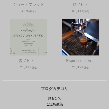
ショートブレッド
旅ノヒト
¥270
¥1,000
(税込)
(税込)
森ノヒト
Espresso blen…
¥1,000
¥1,050
(税込)
(税込)
ブログカテゴリ
おもひで
ご近所散策