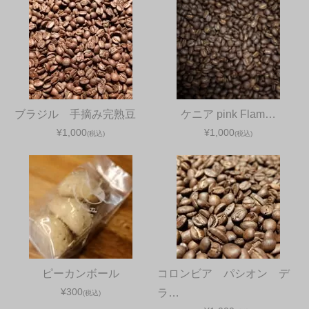
ブラジル 手摘み完熟豆
ケニア pink Flam…
¥1,000
¥1,000
(税込)
(税込)
ピーカンボール
コロンビア パシオン デ
¥300
ラ…
(税込)