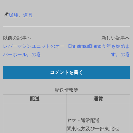
珈琲
、
道具
以前の記事へ
新しい記事へ
投
レバーマシンユニットのオー
ChristmasBlend今年も始めま
稿
バーホール。の巻
す。の巻
ナ
コメントを書く
ビ
ゲ
配送情報等
配送
運賃
ー
シ
ヤマト通常配送
ョ
関東地方及び一部東北地