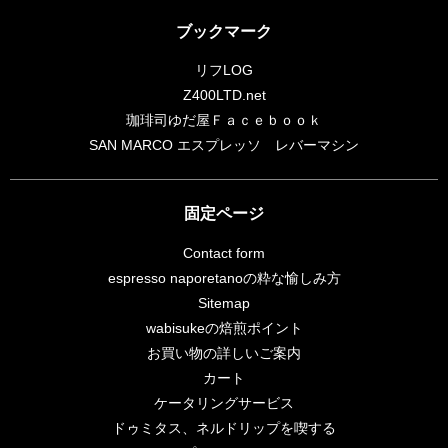
ブックマーク
リフLOG
Z400LTD.net
珈琲司ゆだ屋Ｆａｃｅｂｏｏｋ
SAN MARCO エスプレッソ レバーマシン
固定ページ
Contact form
espresso naporetanoの粋な愉しみ方
Sitemap
wabisukeの焙煎ポイント
お買い物の詳しいご案内
カート
ケータリングサービス
ドゥミタス、ネルドリップを喫する