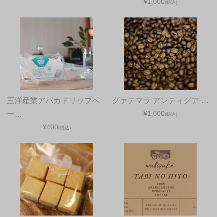
¥1,000
(税込)
三洋産業アバカドリップペ
グァテマラ アンティグア …
¥1,000
ー…
(税込)
¥400
(税込)