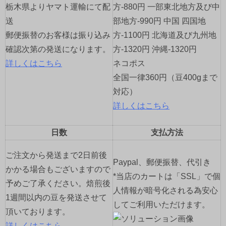
栃木県よりヤマト運輸にて配
方-880円 一部東北地方及び中
ン
送
部地方-990円 中国 四国地
郵便振替のお客様は振り込み
方-1100円 北海道及び九州地
確認次第の発送になります。
方-1320円 沖縄-1320円
詳しくはこちら
ネコポス
全国一律360円（豆400gまで
対応）
詳しくはこちら
日数
支払方法
ご注文から発送まで2日前後
Paypal、郵便振替、代引き
かかる場合もございますので
*当店のカートは「SSL」で個
予めご了承ください。焙煎後
人情報が暗号化される為安心
1週間以内の豆を発送させて
してご利用いただけます。
頂いております。
詳しくはこちら