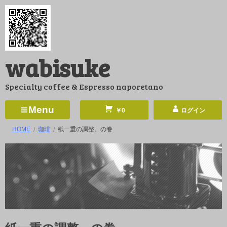
コ
ン
テ
ン
wabisuke
ツ
へ
Specialty coffee & Espresso naporetano
ス
キ
Menu
￥0
ログイン
ッ
HOME
珈琲
紙一重の調整。の巻
プ