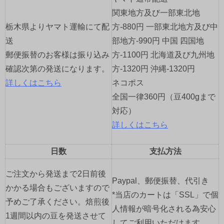
シ
関東地方及び一部東北地
ョ
栃木県よりヤマト運輸にて配
方-880円 一部東北地方及び中
送
部地方-990円 中国 四国地
ン
郵便振替のお客様は振り込み
方-1100円 北海道及び九州地
確認次第の発送になります。
方-1320円 沖縄-1320円
詳しくはこちら
ネコポス
全国一律360円（豆400gまで
対応）
詳しくはこちら
日数
支払方法
ご注文から発送まで2日前後
Paypal、郵便振替、代引き
かかる場合もございますので
*当店のカートは「SSL」で個
予めご了承ください。焙煎後
人情報が暗号化される為安心
1週間以内の豆を発送させて
してご利用いただけます。