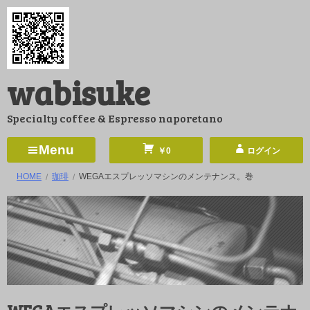
コ
ン
テ
ン
wabisuke
ツ
へ
Specialty coffee & Espresso naporetano
ス
キ
Menu
￥0
ログイン
ッ
HOME
珈琲
WEGAエスプレッソマシンのメンテナンス。巻
プ