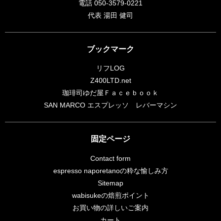
電話 050-3579-0221
代表 湯田 健司
ブックマーク
リフLOG
Z400LTD.net
珈琲司ゆだ屋Ｆａｃｅｂｏｏｋ
SAN MARCO エスプレッソ レバーマシン
固定ページ
Contact form
espresso naporetanoの粋な愉しみ方
Sitemap
wabisukeの焙煎ポイント
お買い物の詳しいご案内
カート