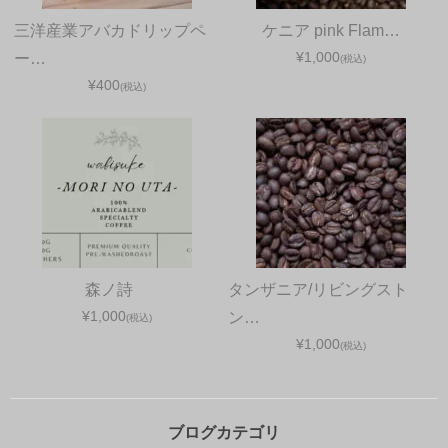
三洋産業アバカドリップペ
ケニア pink Flam…
¥1,000
ー…
(税込)
¥400
(税込)
森ノ詩
タンザニア/リビングスト
¥1,000
ン…
(税込)
¥1,000
(税込)
ブログカテゴリ