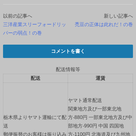
以前の記事へ
新しい記事へ
投
三洋産業スリーフォードリッ
禿豆の正体は此れだ！の巻
稿
パーの弱点！の巻
ナ
コメントを書く
ビ
ゲ
配送情報等
配送
運賃
ー
シ
ヤマト通常配送
ョ
関東地方及び一部東北地
栃木県よりヤマト運輸にて配
方-880円 一部東北地方及び中
ン
送
部地方-990円 中国 四国地
郵便振替のお客様は振り込み
方-1100円 北海道及び九州地