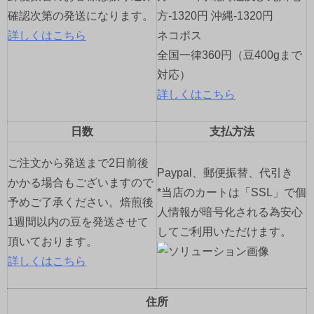
確認次第の発送になります。
方-1320円 沖縄-1320円
詳しくはこちら
ネコポス
全国一律360円（豆400gまで
対応）
詳しくはこちら
日数
支払方法
ご注文から発送まで2日前後
Paypal、郵便振替、代引き
かかる場合もございますので
*当店のカートは「SSL」で個
予めご了承ください。焙煎後
人情報が暗号化される為安心
1週間以内の豆を発送させて
してご利用いただけます。
頂いております。
詳しくはこちら
住所