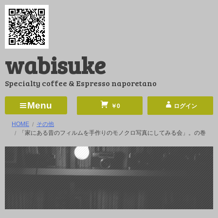
コ
ン
テ
ン
wabisuke
ツ
へ
Specialty coffee & Espresso naporetano
ス
キ
Menu
￥0
ログイン
ッ
HOME
その他
プ
「家にある昔のフィルムを手作りのモノクロ写真にしてみる会」。の巻