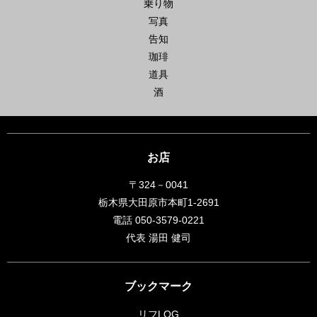
乗り物
写真
告知
珈琲
道具
酒
お店
〒324－0041
栃木県大田原市本町1-2691
電話 050-3579-0221
代表 湯田 健司
ブックマーク
リフLOG