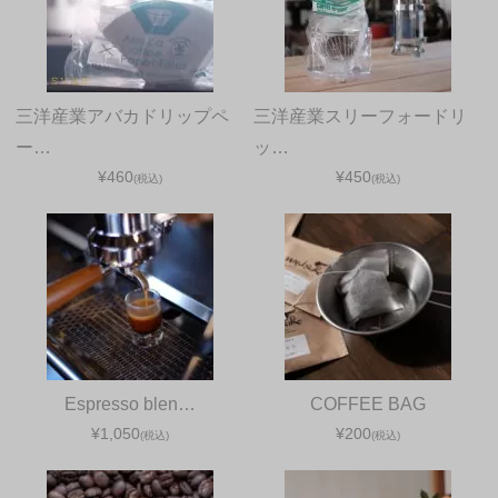
三洋産業アバカドリップペ
三洋産業スリーフォードリ
ー…
ッ…
¥460
¥450
(税込)
(税込)
Espresso blen…
COFFEE BAG
¥1,050
¥200
(税込)
(税込)