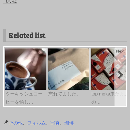
いいね:
Related list
Next
ターキッシュコー
忘れてました。
top moka来たよ。
ヒーを愉し…
の…
その他
、
フィルム
、
写真
、
珈琲