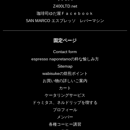
Z400LTD.net
珈琲司ゆだ屋Ｆａｃｅｂｏｏｋ
SAN MARCO エスプレッソ レバーマシン
固定ページ
Contact form
espresso naporetanoの粋な愉しみ方
Sitemap
wabisukeの焙煎ポイント
お買い物の詳しいご案内
カート
ケータリングサービス
ドゥミタス、ネルドリップを喫する
プロフィール
メンバー
各種コーヒー講習