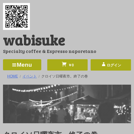
コ
ン
テ
ン
wabisuke
ツ
へ
Specialty coffee & Espresso naporetano
ス
キ
Menu
￥0
ログイン
ッ
HOME
イベント
クロイソ日曜夜市。終了の巻
プ