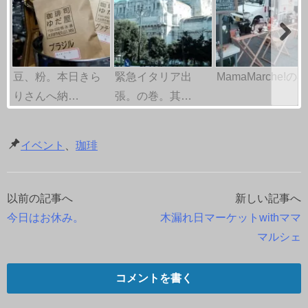
豆、粉。本日きら
緊急イタリア出
MamaMarche!の巻
りさんへ納…
張。の巻。其…
イベント
、
珈琲
以前の記事へ
新しい記事へ
投
今日はお休み。
木漏れ日マーケットwithママ
稿
マルシェ
ナ
コメントを書く
ビ