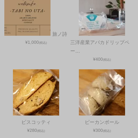
旅ノ詩
¥1,000
三洋産業アバカドリップペ
(税込)
ー…
¥400
(税込)
ビスコッティ
ピーカンボール
¥280
¥300
(税込)
(税込)