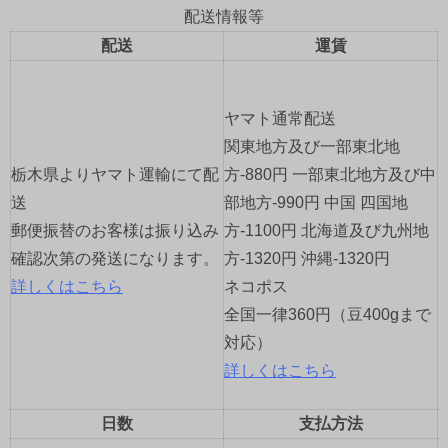
ゲ
配送情報等
配送
運賃
ー
シ
ヤマト通常配送
ョ
関東地方及び一部東北地
栃木県よりヤマト運輸にて配
方-880円 一部東北地方及び中
ン
送
部地方-990円 中国 四国地
郵便振替のお客様は振り込み
方-1100円 北海道及び九州地
確認次第の発送になります。
方-1320円 沖縄-1320円
詳しくはこちら
ネコポス
全国一律360円（豆400gまで
対応）
詳しくはこちら
日数
支払方法