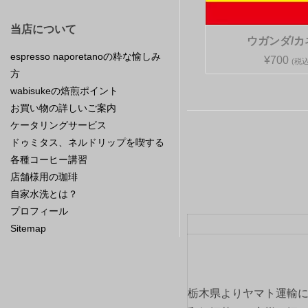
当店について
ウガンダ/カ
espresso naporetanoの粋な愉しみ
¥700
(税込
方
wabisukeの焙煎ポイント
お買い物の詳しいご案内
ケータリングサービス
ドゥミタス、ネルドリップを喫する
各種コーヒー講習
店舗様用の珈琲
自家水洗とは？
プロフィール
Sitemap
栃木県よりヤマト運輸