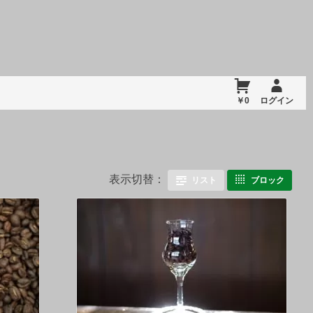
￥0
ログイン
表示切替：
リスト
ブロック