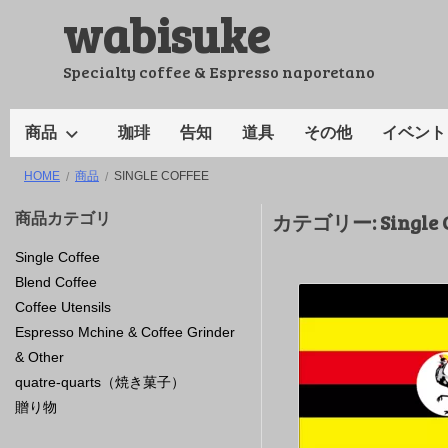
wabisuke
コ
ン
テ
Specialty coffee & Espresso naporetano
ン
ツ
商品
珈琲
告知
道具
その他
イベント
へ
HOME
商品
SINGLE COFFEE
ス
キ
商品カテゴリ
カテゴリー:
Single 
ッ
Single Coffee
プ
Blend Coffee
Coffee Utensils
Espresso Mchine & Coffee Grinder
& Other
quatre-quarts（焼き菓子）
贈り物