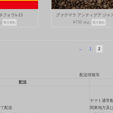
ネフォラs-15
グァテマラ アンティグア ジャ
¥750
売り切れ
売り切れ
)
(税込)
←
1
2
配送情報等
配送
ヤマト通常
にて配送
関東地方及び