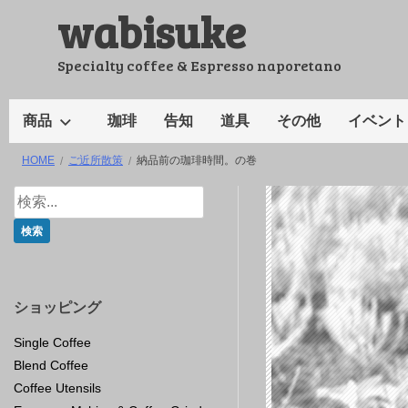
wabisuke
コ
ン
テ
Specialty coffee & Espresso naporetano
ン
ツ
商品
珈琲
告知
道具
その他
イベント
へ
HOME
ご近所散策
納品前の珈琲時間。の巻
ス
キ
ッ
プ
ショッピング
Single Coffee
Blend Coffee
Coffee Utensils