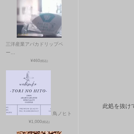
三洋産業アバカドリップペ
ー…
¥460
(税込)
此処を抜け
鳥ノヒト
¥1,000
(税込)