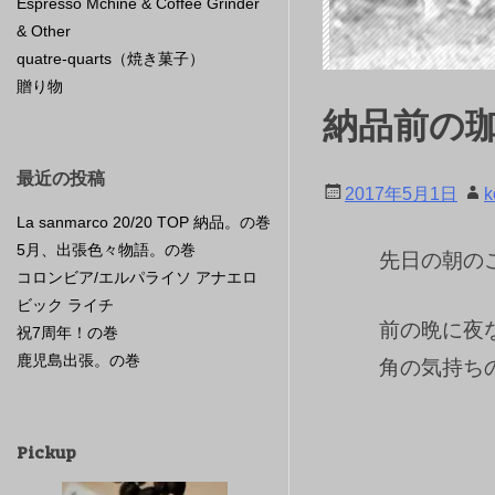
Espresso Mchine & Coffee Grinder
& Other
quatre-quarts（焼き菓子）
贈り物
納品前の
最近の投稿
2017年5月1日
k
La sanmarco 20/20 TOP 納品。の巻
5月、出張色々物語。の巻
先日の朝の
コロンビア/エルパライソ アナエロ
ビック ライチ
前の晩に夜
祝7周年！の巻
鹿児島出張。の巻
角の気持ち
Pickup