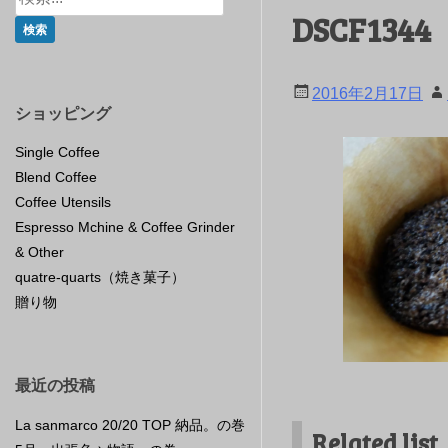
DSCF1344
2016年2月17日
ショッピング
Single Coffee
Blend Coffee
Coffee Utensils
Espresso Mchine & Coffee Grinder
& Other
quatre-quarts（焼き菓子）
贈り物
最近の投稿
La sanmarco 20/20 TOP 納品。の巻
Related list