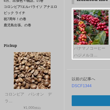
5月、出張色々物語。の巻
コロンビア/エルパライソ アナエロ
ビック ライチ
祝7周年！の巻
鹿児島出張。の巻
Pickup
パナマノコーヒー
ハジメルヨ…
以前の記事へ
投
DSCF1344
稿
コロンビア パシオン デ
ナ
ラ…
¥1,000
(税込)