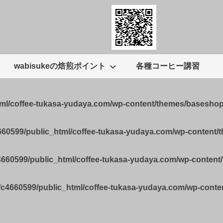
wabisukeの焙煎ポイント
各種コーヒー講習
tml/coffee-tukasa-yudaya.com/wp-content/themes/basesho
660599/public_html/coffee-tukasa-yudaya.com/wp-content
4660599/public_html/coffee-tukasa-yudaya.com/wp-conten
/c4660599/public_html/coffee-tukasa-yudaya.com/wp-cont