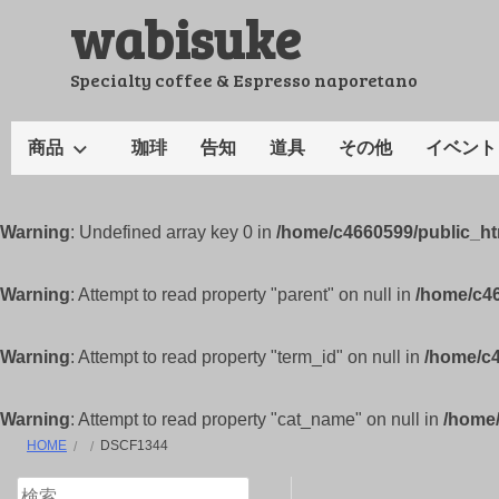
wabisuke
コ
ン
テ
Specialty coffee & Espresso naporetano
ン
ツ
商品
珈琲
告知
道具
その他
イベント
へ
ス
キ
Warning
: Undefined array key 0 in
/home/c4660599/public_h
ッ
プ
Warning
: Attempt to read property "parent" on null in
/home/c4
Warning
: Attempt to read property "term_id" on null in
/home/c
Warning
: Attempt to read property "cat_name" on null in
/home
HOME
DSCF1344