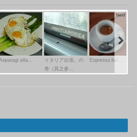
Next
Asparagi alla…
イタリア出張。の
Espresso Ital…
巻（其之参…