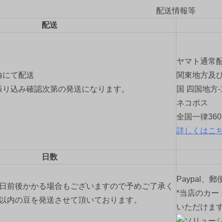
配送情報等
配送
ヤマト通常
輸にて配送
関東地方及び
振り込み確認次第の発送になります。
国 四国地方-
ネコポス
全国一律36
詳しくはこ
日数
Paypal、
2日前後かかる場合もございますので予めご了承く
*当店のカー
間以内の豆を発送させて頂いております。
いただけま