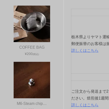
ビ
ゲ
ー
シ
栃木県よりヤマト運
ョ
郵便振替のお客様は
COFFEE BAG
詳しくはこちら
ン
¥200
(税込)
ご注文から発送まで
ださい。焙煎後1週
M6-Steam chip…
詳しくはこちら