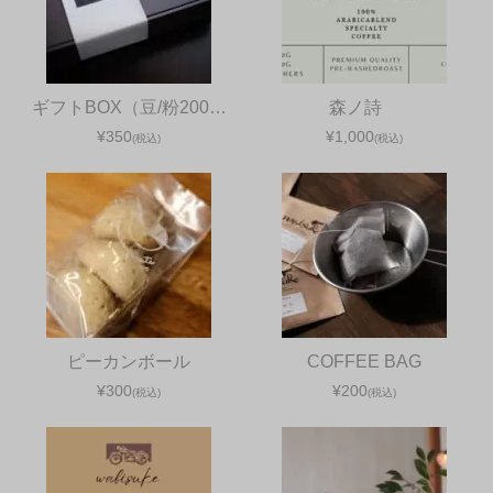
ギフトBOX（豆/粉200…
森ノ詩
¥350
¥1,000
(税込)
(税込)
ピーカンボール
COFFEE BAG
¥300
¥200
(税込)
(税込)