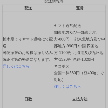
ゲ
配送情報等
配送
運賃
ー
シ
ヤマト通常配送
ョ
関東地方及び一部東北地
栃木県よりヤマト運輸にて配
方-880円 一部東北地方及び中
ン
送
部地方-990円 中国 四国地
郵便振替のお客様は振り込み
方-1100円 北海道及び九州地
確認次第の発送になります。
方-1320円 沖縄-1320円
詳しくはこちら
ネコポス
全国一律360円（豆400gまで
対応）
詳しくはこちら
日数
支払方法