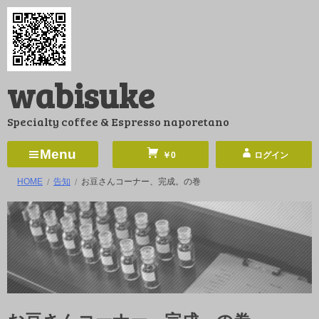
コ
ン
テ
ン
wabisuke
ツ
へ
Specialty coffee & Espresso naporetano
ス
キ
Menu
￥0
ログイン
ッ
HOME
告知
お豆さんコーナー、完成。の巻
プ