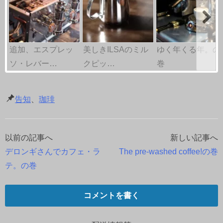
追加、エスプレッ
美しきILSAのミル
ゆく年くる年。の
ソ・レバー…
クピッ…
巻
告知
、
珈琲
以前の記事へ
新しい記事へ
投
デロンギさんでカフェ・ラ
The pre-washed coffee!の巻
稿
テ。の巻
ナ
コメントを書く
ビ