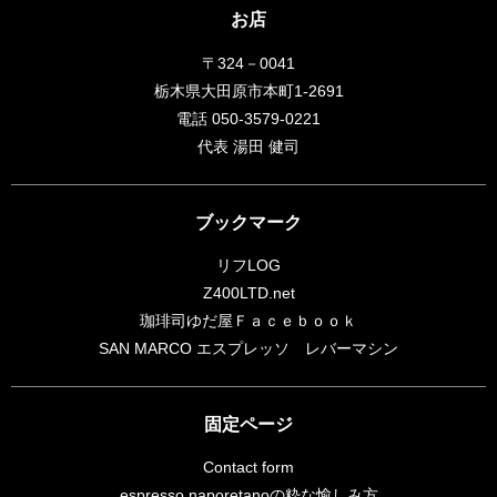
お店
〒324－0041
栃木県大田原市本町1-2691
電話 050-3579-0221
代表 湯田 健司
ブックマーク
リフLOG
Z400LTD.net
珈琲司ゆだ屋Ｆａｃｅｂｏｏｋ
SAN MARCO エスプレッソ レバーマシン
固定ページ
Contact form
espresso naporetanoの粋な愉しみ方