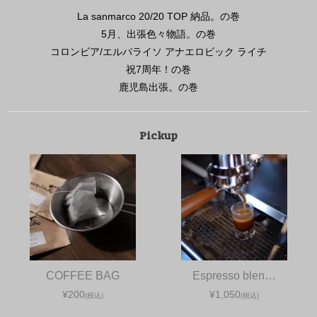
La sanmarco 20/20 TOP 納品。の巻
5月、出張色々物語。の巻
コロンビア/エルパライソ アナエロビック ライチ
祝7周年！の巻
鹿児島出張。の巻
Pickup
COFFEE BAG
Espresso blen…
¥200
¥1,050
(税込)
(税込)