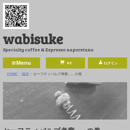
コ
ン
テ
ン
wabisuke
ツ
へ
Specialty coffee & Espresso naporetano
ス
キ
Menu
￥0
ログイン
ッ
HOME
珈琲
セーフティバルブ考察…。の巻
プ