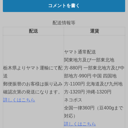
コメントを書く
ビ
ゲ
配送情報等
配送
運賃
ー
シ
ヤマト通常配送
ョ
関東地方及び一部東北地
栃木県よりヤマト運輸にて配
方-880円 一部東北地方及び中
ン
送
部地方-990円 中国 四国地
郵便振替のお客様は振り込み
方-1100円 北海道及び九州地
確認次第の発送になります。
方-1320円 沖縄-1320円
詳しくはこちら
ネコポス
全国一律360円（豆400gまで
対応）
詳しくはこちら