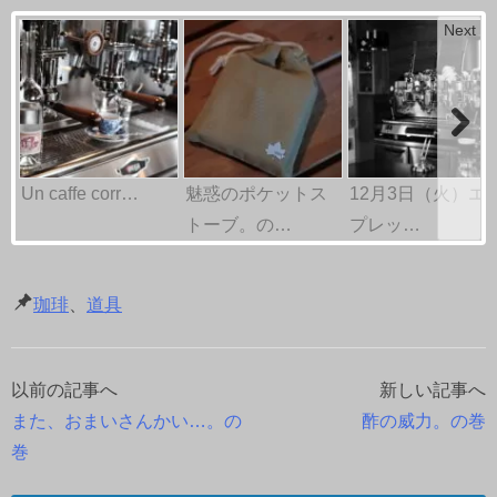
Next
Un caffe corr…
魅惑のポケットス
12月3日（火）エ
トーブ。の…
プレッ…
珈琲
、
道具
以前の記事へ
新しい記事へ
投
また、おまいさんかい…。の
酢の威力。の巻
稿
巻
ナ