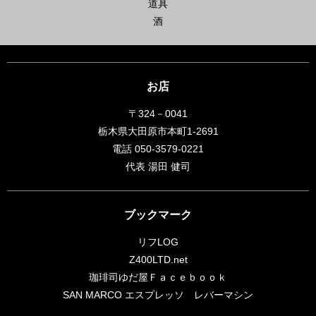
道具
酒
お店
〒324－0041
栃木県大田原市本町1-2691
電話 050-3579-0221
代表 湯田 健司
ブックマーク
リフLOG
Z400LTD.net
珈琲司ゆだ屋Ｆａｃｅｂｏｏｋ
SAN MARCO エスプレッソ レバーマシン