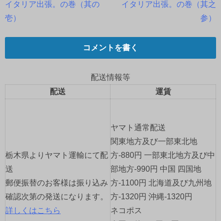
イタリア出張。の巻（其の
イタリア出張。の巻（其之
稿
壱）
参）
ナ
コメントを書く
ビ
ゲ
配送情報等
配送
運賃
ー
シ
ヤマト通常配送
ョ
関東地方及び一部東北地
栃木県よりヤマト運輸にて配
方-880円 一部東北地方及び中
ン
送
部地方-990円 中国 四国地
郵便振替のお客様は振り込み
方-1100円 北海道及び九州地
確認次第の発送になります。
方-1320円 沖縄-1320円
詳しくはこちら
ネコポス