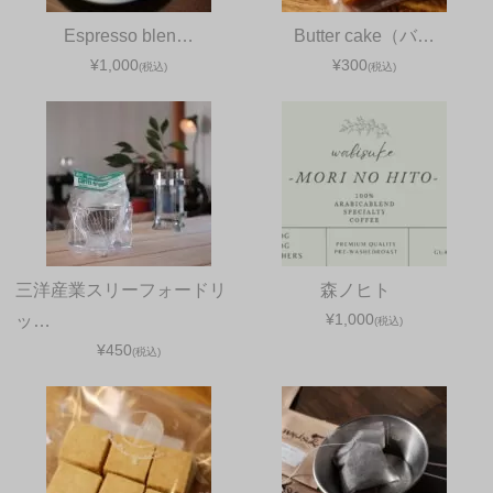
Espresso blen…
Butter cake（バ…
¥1,000
¥300
(税込)
(税込)
三洋産業スリーフォードリ
森ノヒト
¥1,000
ッ…
(税込)
¥450
(税込)