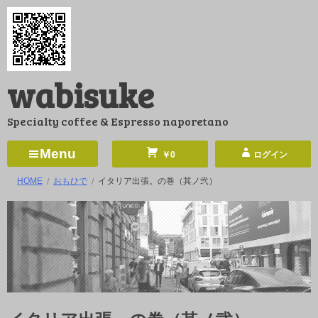
コ
ン
テ
ン
wabisuke
ツ
へ
Specialty coffee & Espresso naporetano
ス
キ
Menu
￥0
ログイン
ッ
HOME
おもひで
イタリア出張。の巻（其ノ弐）
プ