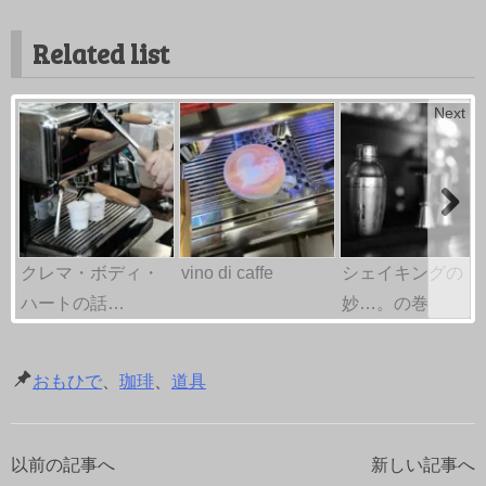
Related list
Next
クレマ・ボディ・
vino di caffe
シェイキングの
ハートの話…
妙…。の巻
おもひで
、
珈琲
、
道具
以前の記事へ
新しい記事へ
投