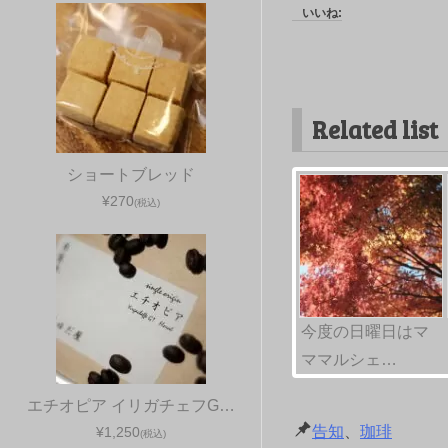
いいね:
Related list
ショートブレッド
¥270
(税込)
今度の日曜日はマ
ママルシェ…
エチオピア イリガチェフG…
告知
、
珈琲
¥1,250
(税込)