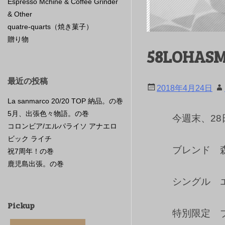
Espresso Mchine & Coffee Grinder
& Other
quatre-quarts（焼き菓子）
贈り物
58LOHA
最近の投稿
2018年4月24日
La sanmarco 20/20 TOP 納品。の巻
5月、出張色々物語。の巻
今週末、2
コロンビア/エルパライソ アナエロ
ビック ライチ
ブレンド 
祝7周年！の巻
鹿児島出張。の巻
シングル 
Pickup
特別限定 ブ