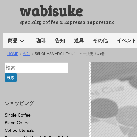
wabisuke
コ
ン
テ
Specialty coffee & Espresso naporetano
ン
ツ
商品
珈琲
告知
道具
その他
イベント
へ
HOME
告知
58LOHASMARCHEのメニュー決定！の巻
ス
キ
ッ
プ
ショッピング
Single Coffee
Blend Coffee
Coffee Utensils