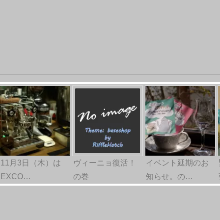
11月3日（木）は
ヴィーニョ復活！
イベント延期のお
EXCO…
の巻
知らせ。の…