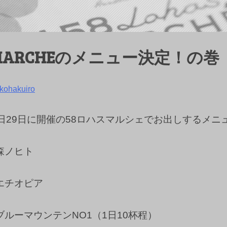
SMARCHEのメニュー決定！の巻
kohakuiro
8日29日に開催の58ロハスマルシェでお出しするメニ
森ノヒト
エチオピア
ルーマウンテンNO1（1日10杯程）