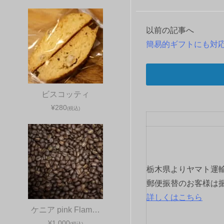
以前の記事へ
投
簡易的ギフトにも対
稿
ナ
ビスコッティ
ビ
¥280
(税込)
ゲ
ー
シ
栃木県よりヤマト運
ョ
郵便振替のお客様は
詳しくはこちら
ン
ケニア pink Flam…
¥1,000
(税込)