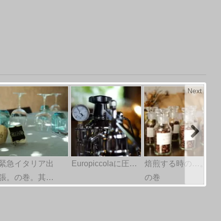
Next
緊急イタリア出
Europiccolaに圧…
焙煎する時の…。
張。の巻。其…
の巻