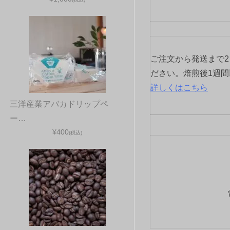
ご注文から発送まで
ださい。焙煎後1週
詳しくはこちら
三洋産業アバカドリップペ
ー…
¥400
(税込)