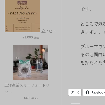
です。
ところで気
旅ノヒト
きますよ。
¥1,000
(税込)
ブルーマウ
るのも面白
を持たれた
三洋産業スリーフォードリ
ッ…
X
Faceboo
¥450
(税込)