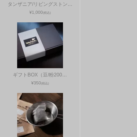
タンザニア/リビングストン…
¥1,000
(税込)
ギフトBOX（豆/粉200…
¥350
(税込)