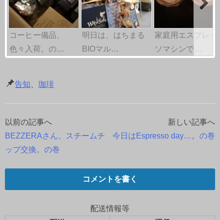
コーヒー備品、
明日は、はちまる
家庭用エスプレッ
色々入荷。の…
BIOマル…
ソマシンで…
告知
、
珈琲
以前の記事へ
新しい記事へ
投
BEZZERAさん、スチームチ
今日はEspresso day…。の巻
稿
ップ交換。の巻
ナ
コメントを書く
ビ
ゲ
配送情報等