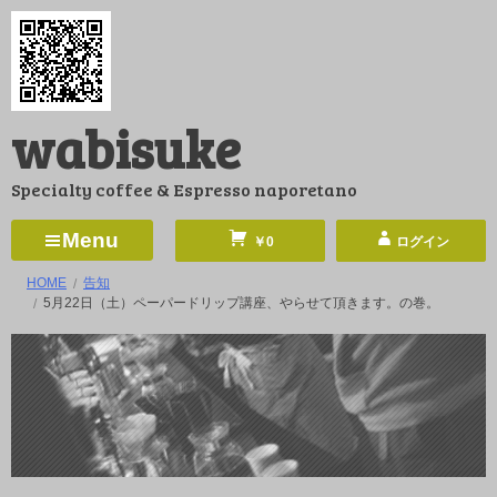
コ
ン
テ
ン
wabisuke
ツ
へ
Specialty coffee & Espresso naporetano
ス
キ
Menu
￥0
ログイン
ッ
HOME
告知
プ
5月22日（土）ペーパードリップ講座、やらせて頂きます。の巻。