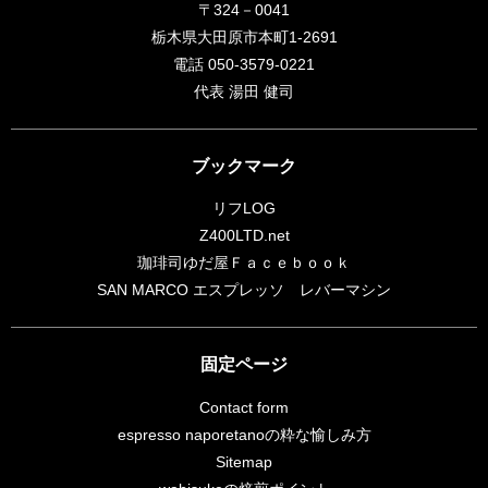
〒324－0041
栃木県大田原市本町1-2691
電話 050-3579-0221
代表 湯田 健司
ブックマーク
リフLOG
Z400LTD.net
珈琲司ゆだ屋Ｆａｃｅｂｏｏｋ
SAN MARCO エスプレッソ レバーマシン
固定ページ
Contact form
espresso naporetanoの粋な愉しみ方
Sitemap