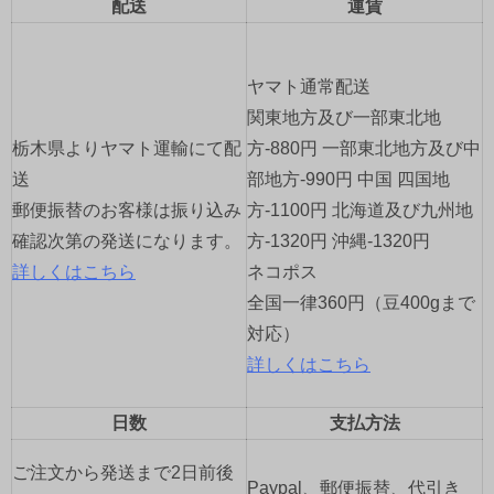
配送
運賃
ー
シ
ヤマト通常配送
ョ
関東地方及び一部東北地
栃木県よりヤマト運輸にて配
方-880円 一部東北地方及び中
ン
送
部地方-990円 中国 四国地
郵便振替のお客様は振り込み
方-1100円 北海道及び九州地
確認次第の発送になります。
方-1320円 沖縄-1320円
詳しくはこちら
ネコポス
全国一律360円（豆400gまで
対応）
詳しくはこちら
日数
支払方法
ご注文から発送まで2日前後
Paypal、郵便振替、代引き