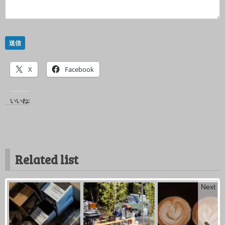
送信
X
Facebook
いいね:
Related list
Next