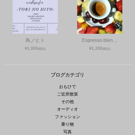
鳥ノヒト
Espresso blen…
¥1,000
¥1,200
(税込)
(税込)
ブログカテゴリ
おもひで
ご近所散策
その他
オーディオ
ファッション
乗り物
写真