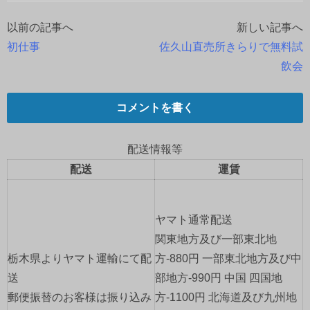
以前の記事へ
新しい記事へ
投
初仕事
佐久山直売所きらりで無料試
稿
飲会
ナ
コメントを書く
ビ
ゲ
配送情報等
配送
運賃
ー
シ
ヤマト通常配送
ョ
関東地方及び一部東北地
栃木県よりヤマト運輸にて配
方-880円 一部東北地方及び中
ン
送
部地方-990円 中国 四国地
郵便振替のお客様は振り込み
方-1100円 北海道及び九州地