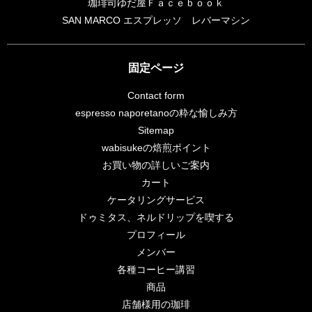
珈琲司ゆだ屋Ｆａｃｅｂｏｏｋ
SAN MARCO エスプレッソ レバーマシン
固定ページ
Contact form
espresso naporetanoの粋な愉しみ方
Sitemap
wabisukeの焙煎ポイント
お買い物の詳しいご案内
カート
ケータリングサービス
ドゥミタス、ネルドリップを喫する
プロフィール
メンバー
各種コーヒー講習
商品
店舗様用の珈琲