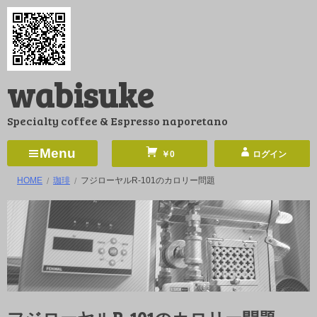
コ
ン
テ
ン
wabisuke
ツ
へ
Specialty coffee & Espresso naporetano
ス
キ
Menu
￥0
ログイン
ッ
HOME
珈琲
フジローヤルR-101のカロリー問題
プ