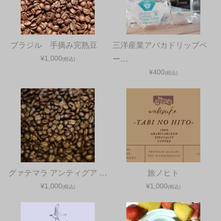
ブラジル 手摘み完熟豆
三洋産業アバカドリップペ
¥1,000
ー…
(税込)
¥400
(税込)
グァテマラ アンティグア …
旅ノヒト
¥1,000
¥1,000
(税込)
(税込)