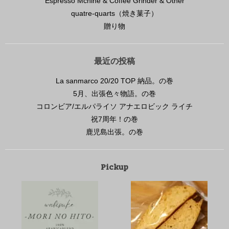
Espresso Mchine & Coffee Grinder & Other
quatre-quarts（焼き菓子）
贈り物
最近の投稿
La sanmarco 20/20 TOP 納品。の巻
5月、出張色々物語。の巻
コロンビア/エルパライソ アナエロビック ライチ
祝7周年！の巻
鹿児島出張。の巻
Pickup