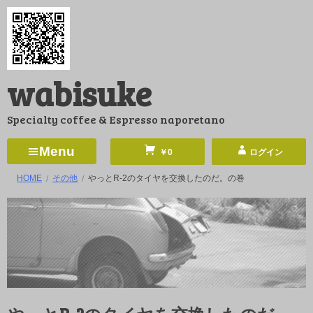
コ
ン
テ
ン
wabisuke
ツ
へ
Specialty coffee & Espresso naporetano
ス
キ
Menu
￥0
ログイン
ッ
HOME
その他
やっとR-2のタイヤを交換したのだ。の巻
プ