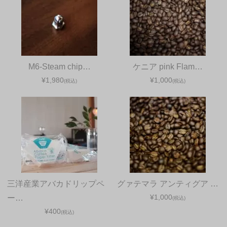
M6-Steam chip…
ケニア pink Flam…
¥1,980
¥1,000
(税込)
(税込)
三洋産業アバカドリップペ
グァテマラ アンティグア …
¥1,000
ー…
(税込)
¥400
(税込)