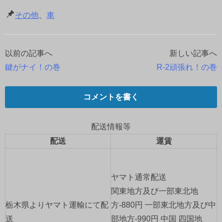
その他
、
車
以前の記事へ
新しい記事へ
投
鍵がナイ！の巻
R-2頑張れ！の巻
稿
ナ
コメントを書く
ビ
配送情報等
ゲ
配送
運賃
ー
ヤマト通常配送
シ
関東地方及び一部東北地
ョ
栃木県よりヤマト運輸にて配
方-880円 一部東北地方及び中
送
部地方-990円 中国 四国地