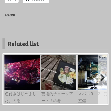
いいね:
Related list
Next
色付きはじめまし
芸術的チョークア
スバルＲ－2 定
た。の巻
ート！の巻
整備