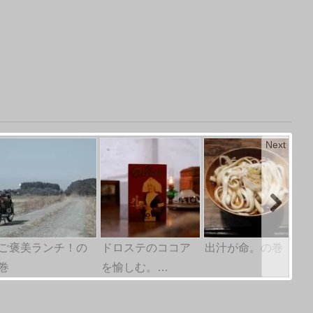
Next
ご褒美ランチ！の
ドロステのココア
出汁が命。の巻
巻
を愉しむ。…