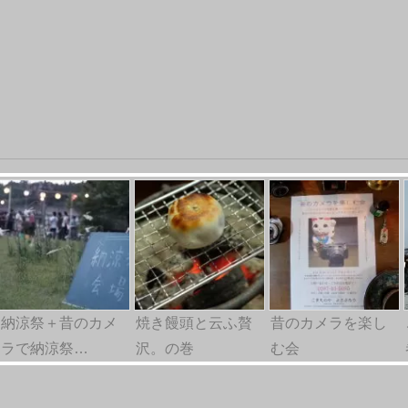
納涼祭＋昔のカメ
焼き饅頭と云ふ贅
昔のカメラを楽し
ラで納涼祭…
沢。の巻
む会