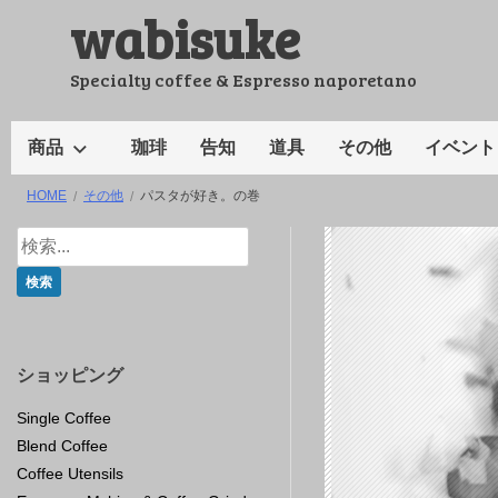
wabisuke
コ
ン
テ
Specialty coffee & Espresso naporetano
ン
ツ
商品
珈琲
告知
道具
その他
イベント
へ
HOME
その他
パスタが好き。の巻
ス
キ
ッ
プ
ショッピング
Single Coffee
Blend Coffee
Coffee Utensils