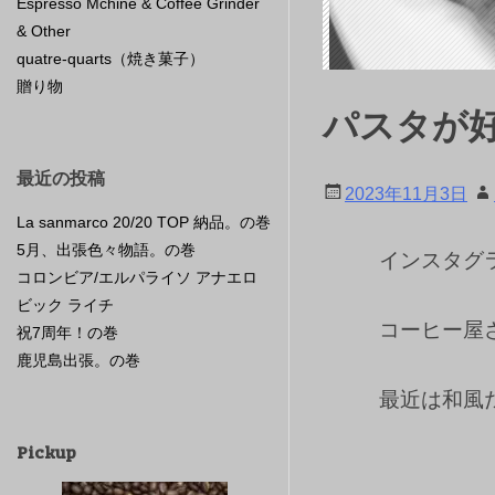
Espresso Mchine & Coffee Grinder
& Other
quatre-quarts（焼き菓子）
贈り物
パスタが
最近の投稿
2023年11月3日
La sanmarco 20/20 TOP 納品。の巻
5月、出張色々物語。の巻
インスタグ
コロンビア/エルパライソ アナエロ
ビック ライチ
コーヒー屋
祝7周年！の巻
鹿児島出張。の巻
最近は和風
Pickup