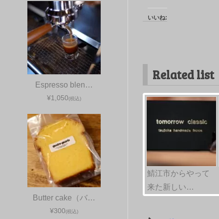
いいね:
Related list
Espresso blen…
¥1,050
(税込)
鯖江市からやって
来た新しい…
Butter cake（バ…
¥300
(税込)