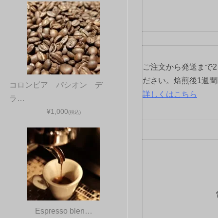
ご注文から発送まで
ださい。焙煎後1週
コロンビア パシオン デ
詳しくはこちら
ラ…
¥1,000
(税込)
Espresso blen…