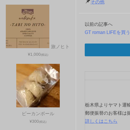
その他
以前の記事へ
投
GT roman LIFEを買
稿
旅ノヒト
ナ
¥1,000
(税込)
ビ
ゲ
ー
シ
栃木県よりヤマト運
ョ
郵便振替のお客様は
ピーカンボール
詳しくはこちら
¥300
(税込)
ン