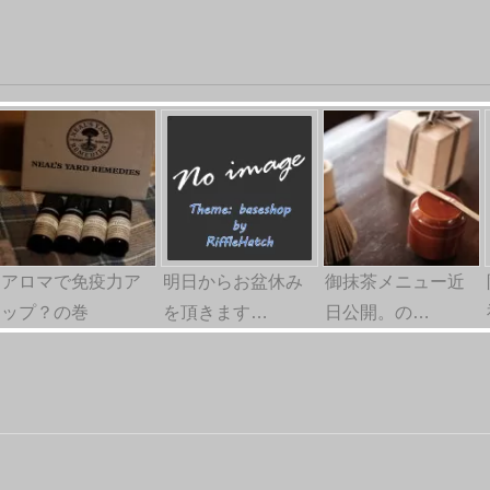
アロマで免疫力ア
明日からお盆休み
御抹茶メニュー近
ップ？の巻
を頂きます…
日公開。の…