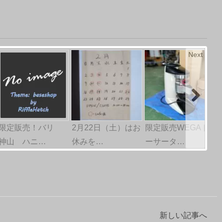
Next
限定販売！バリ
2月22日（土）はお
限定販売WEGAド
神山 ハニ…
休みを…
ーサータ…
新しい記事へ