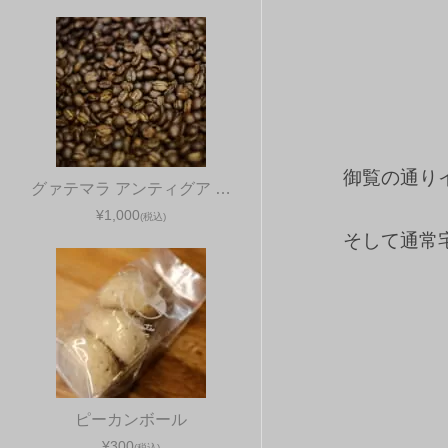
御覧の通り
グァテマラ アンティグア …
¥1,000
(税込)
そして通常
ピーカンボール
¥300
(税込)