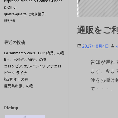
Espresso Mchine & Coffee Grinder
& Other
quatre-quarts（焼き菓子）
贈り物
通販をご
最近の投稿
2017年8月4日
k
La sanmarco 20/20 TOP 納品。の巻
5月、出張色々物語。の巻
告知が遅れ
コロンビア/エルパライソ アナエロ
ます。今まで
ビック ライチ
祝7周年！の巻
便をお掛け
鹿児島出張。の巻
て・・・。
Pickup