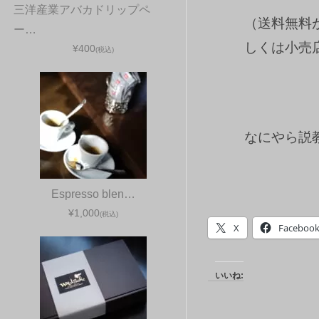
三洋産業アバカドリップペ
（送料無料
ー…
しくは小売
¥400
(税込)
なにやら説
Espresso blen…
¥1,000
(税込)
X
Faceboo
いいね: