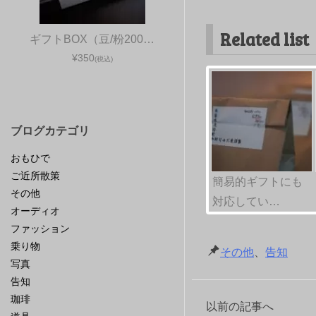
Related list
ギフトBOX（豆/粉200…
¥350
(税込)
ブログカテゴリ
おもひで
ご近所散策
簡易的ギフトにも
その他
対応してい…
オーディオ
ファッション
乗り物
その他
、
告知
写真
告知
珈琲
以前の記事へ
投