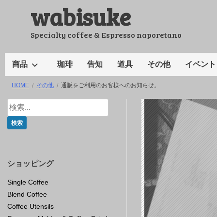
wabisuke
コ
ン
テ
Specialty coffee & Espresso naporetano
ン
ツ
商品
珈琲
告知
道具
その他
イベント
へ
HOME
その他
通販をご利用のお客様へのお知らせ。
ス
キ
ッ
プ
ショッピング
Single Coffee
Blend Coffee
Coffee Utensils