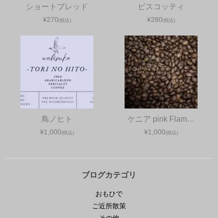
ショートブレッド
ビスコッティ
¥270
¥280
(税込)
(税込)
鳥ノヒト
ケニア pink Flam…
¥1,000
¥1,000
(税込)
(税込)
ブログカテゴリ
おもひで
ご近所散策
その他