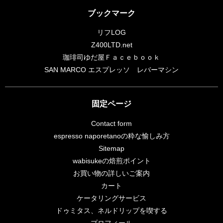
ブックマーク
リフLOG
Z400LTD.net
珈琲司ゆだ屋Ｆａｃｅｂｏｏｋ
SAN MARCO エスプレッソ レバーマシン
固定ページ
Contact form
espresso naporetanoの粋な愉しみ方
Sitemap
wabisukeの焙煎ポイント
お買い物の詳しいご案内
カート
ケータリングサービス
ドゥミタス、ネルドリップを喫する
プロフィール