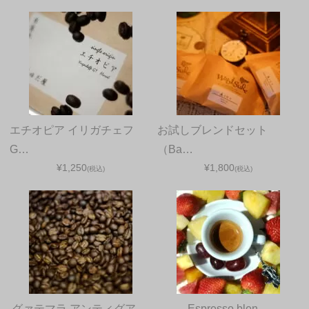
エチオピア イリガチェフ
お試しブレンドセット
G…
（Ba…
¥1,250
¥1,800
(税込)
(税込)
グァテマラ アンティグア …
Espresso blen…