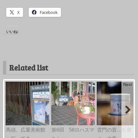
X
Facebook
いいね:
Related list
Next
馬頭、広重美術館
第6回 58ロハスマ
雲門の昔…を遊