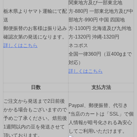
ョ
関東地方及び一部東北地
栃木県よりヤマト運輸にて配
方-880円 一部東北地方及び中
ン
送
部地方-990円 中国 四国地
郵便振替のお客様は振り込み
方-1100円 北海道及び九州地
確認次第の発送になります。
方-1320円 沖縄-1320円
詳しくはこちら
ネコポス
全国一律360円（豆400gまで
対応）
詳しくはこちら
日数
支払方法
ご注文から発送まで2日前後
Paypal、郵便振替、代引き
かかる場合もございますので
*当店のカートは「SSL」で個
予めご了承ください。焙煎後
人情報が暗号化される為安心
1週間以内の豆を発送させて
してご利用いただけます。
頂いております。