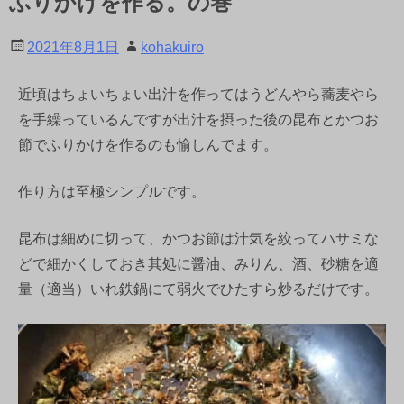
ふりかけを作る。の巻
2021年8月1日
kohakuiro
近頃はちょいちょい出汁を作ってはうどんやら蕎麦やら
を手繰っているんですが出汁を摂った後の昆布とかつお
節でふりかけを作るのも愉しんでます。
作り方は至極シンプルです。
昆布は細めに切って、かつお節は汁気を絞ってハサミな
どで細かくしておき其処に醤油、みりん、酒、砂糖を適
量（適当）いれ鉄鍋にて弱火でひたすら炒るだけです。