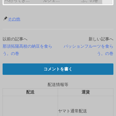
へ行ってき…
ルシェ…
ぶ。の巻
その他
以前の記事へ
新しい記事へ
投
那須拓陽高校の納豆を食ら
パッションフルーツを食ら
稿
う。の巻
う。の巻
ナ
コメントを書く
ビ
ゲ
配送情報等
配送
運賃
ー
シ
ヤマト通常配送