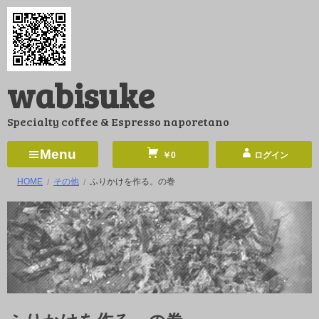
コ
ン
テ
ン
wabisuke
ツ
へ
Specialty coffee & Espresso naporetano
ス
キ
Menu
￥0
ログイン
ッ
HOME
その他
ふりかけを作る。の巻
プ