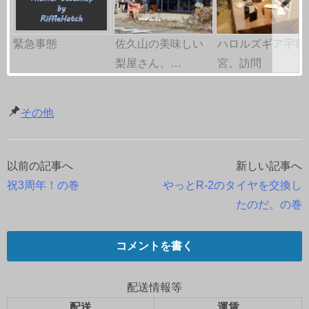
緊急事態
佐久山の美味しい
ハロルズギア宇都
梨屋さん、…
宮。訪問
その他
以前の記事へ
新しい記事へ
投
祝3周年！の巻
やっとR-2のタイヤを交換し
稿
たのだ。の巻
ナ
コメントを書く
ビ
ゲ
配送情報等
配送
運賃