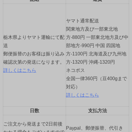
ー
シ
ヤマト通常配送
ョ
関東地方及び一部東北地
栃木県よりヤマト運輸にて配
方-880円 一部東北地方及び中
ン
送
部地方-990円 中国 四国地
郵便振替のお客様は振り込み
方-1100円 北海道及び九州地
確認次第の発送になります。
方-1320円 沖縄-1320円
詳しくはこちら
ネコポス
全国一律360円（豆400gまで
対応）
詳しくはこちら
日数
支払方法
ご注文から発送まで2日前後
Paypal、郵便振替、代引き