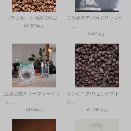
ブラジル 手摘み完熟豆
三洋産業アバカドリップペ
¥1,000
ー…
(税込)
¥460
(税込)
三洋産業スリーフォードリ
タンザニア/リビングスト
ッ…
ン…
¥450
¥1,000
(税込)
(税込)