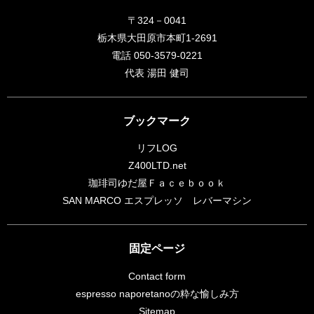
〒324－0041
栃木県大田原市本町1-2691
電話 050-3579-0221
代表 湯田 健司
ブックマーク
リフLOG
Z400LTD.net
珈琲司ゆだ屋Ｆａｃｅｂｏｏｋ
SAN MARCO エスプレッソ レバーマシン
固定ページ
Contact form
espresso naporetanoの粋な愉しみ方
Sitemap