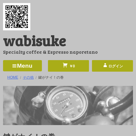
コ
ン
テ
ン
wabisuke
ツ
へ
Specialty coffee & Espresso naporetano
ス
キ
Menu
￥0
ログイン
ッ
HOME
その他
鍵がナイ！の巻
プ