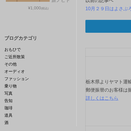
旅ノヒト
以前の記事へ
投
¥1,000
10月２９日はよさぶ
(税込)
稿
ナ
ブログカテゴリ
ビ
おもひで
ゲ
ご近所散策
ー
その他
オーディオ
シ
ファッション
栃木県よりヤマト運
乗り物
ョ
郵便振替のお客様は
写真
詳しくはこちら
告知
ン
珈琲
道具
酒