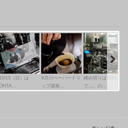
Next
10/13（日）は
6月のペーパードリ
締め切りは15日ま
OHTA…
ップ講座…
で…。の…