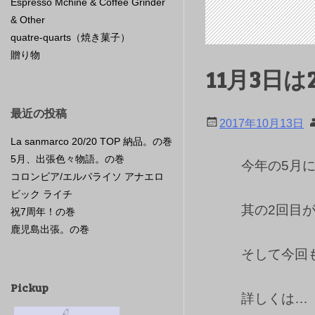
Espresso Mchine & Coffee Grinder
& Other
quatre-quarts（焼き菓子）
贈り物
11月3日
最近の投稿
2017年10月13日
La sanmarco 20/20 TOP 納品。の巻
5月、出張色々物語。の巻
今年の5月
コロンビア/エルパライソ アナエロ
ビック ライチ
其の2回目が
祝7周年！の巻
鹿児島出張。の巻
そして今回
Pickup
詳しくは…