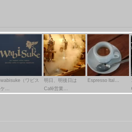
wabisuke（ワビス
明日、明後日は
Espresso Ital…
ケ…
Café営業…