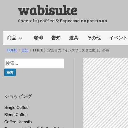
wabisuke
コ
ン
テ
Specialty coffee & Espresso naporetano
ン
ツ
商品
珈琲
告知
道具
その他
イベント
へ
HOME
告知
11月3日は2回目のパインズフェスタに出店。の巻
ス
キ
ッ
プ
ショッピング
Single Coffee
Blend Coffee
Coffee Utensils