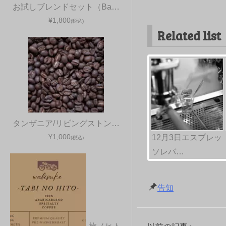
お試しブレンドセット（Ba…
¥1,800
(税込)
Related list
タンザニア/リビングストン…
¥1,000
12月3日エスプレッ
(税込)
ソレバ…
告知