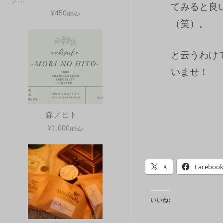
てみると良
¥450
(税込)
（笑）。
と云うわけ
いませ！
森ノヒト
¥1,000
(税込)
X
Faceboo
いいね: