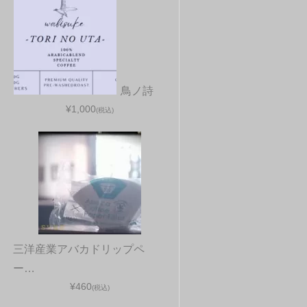
鳥ノ詩
¥1,000
(税込)
三洋産業アバカドリップペ
ー…
¥460
(税込)