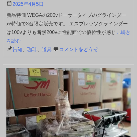
2025年4月5日
新品特価 WEGAの200vドーサータイプのグラインダー
が特価で3台限定販売です。 エスプレッソグラインダー
は100vよりも断然200vに性能面での優位性が感じ
...続き
を読む
告知
、
珈琲
、
道具
コメントをどうぞ