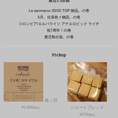
最近の投稿
La sanmarco 20/20 TOP 納品。の巻
5月、出張色々物語。の巻
コロンビア/エルパライソ アナエロビック ライチ
祝7周年！の巻
鹿児島出張。の巻
Pickup
旅ノ詩
¥1,000
ショートブレッド
(税込)
¥270
(税込)