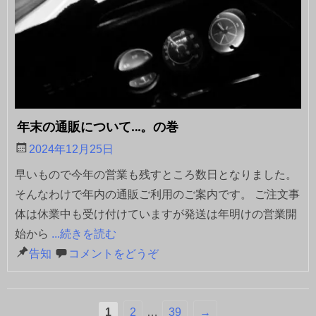
年末の通販について…。の巻
2024年12月25日
早いもので今年の営業も残すところ数日となりました。
そんなわけで年内の通販ご利用のご案内です。 ご注文事
体は休業中も受け付けていますが発送は年明けの営業開
始から
...続きを読む
告知
コメントをどうぞ
1
2
…
39
→