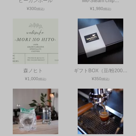
ピーカンボール
M6-Steam chip…
¥300
¥1,980
(税込)
(税込)
森ノヒト
ギフトBOX（豆/粉200…
¥1,000
¥350
(税込)
(税込)