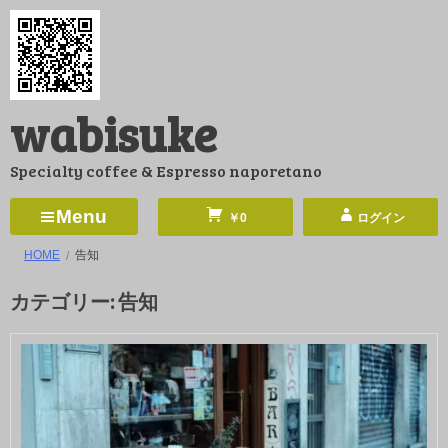
コ
ン
テ
ン
wabisuke
ツ
へ
Specialty coffee & Espresso naporetano
ス
キ
Menu
￥0
ログイン
ッ
HOME
告知
プ
カテゴリー:
告知