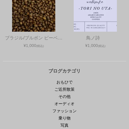
ブラジル/ブルボン ピーベ…
鳥ノ詩
¥1,000
¥1,000
(税込)
(税込)
ブログカテゴリ
おもひで
ご近所散策
その他
オーディオ
ファッション
乗り物
写真