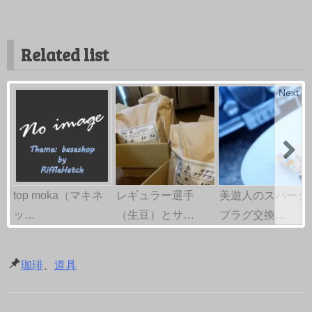
Related list
Next
top moka（マキネ
レギュラー選手
美遊人のスパーク
ッ…
（生豆）とサ…
プラグ交換…
珈琲
、
道具