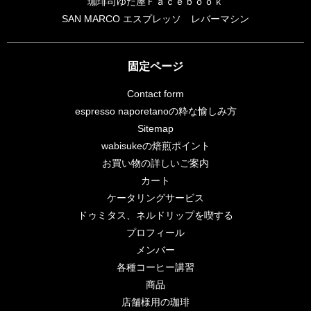
珈琲司ゆだ屋Ｆａｃｅｂｏｏｋ
SAN MARCO エスプレッソ レバーマシン
固定ページ
Contact form
espresso naporetanoの粋な愉しみ方
Sitemap
wabisukeの焙煎ポイント
お買い物の詳しいご案内
カート
ケータリングサービス
ドゥミタス、ネルドリップを喫する
プロフィール
メンバー
各種コーヒー講習
商品
店舗様用の珈琲