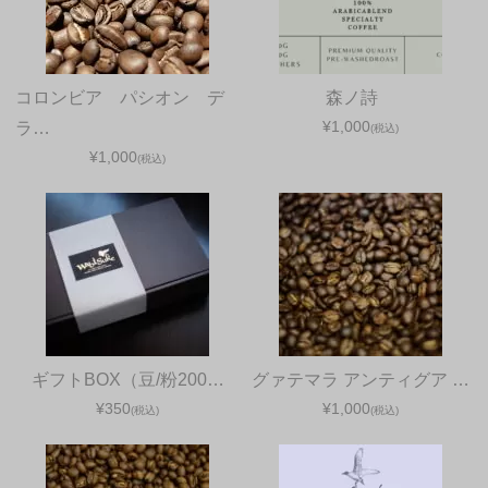
コロンビア パシオン デ
森ノ詩
¥1,000
ラ…
(税込)
¥1,000
(税込)
ギフトBOX（豆/粉200…
グァテマラ アンティグア …
¥350
¥1,000
(税込)
(税込)