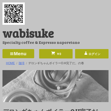
コ
ン
テ
ン
wabisuke
ツ
へ
Specialty coffee & Espresso naporetano
ス
キ
Menu
￥0
ログイン
ッ
HOME
珈琲
デロンギちゃんボイラーO.H完了だ。の巻
プ