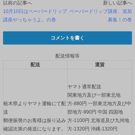
以前の記事へ
新しい記事へ
投
10月10日はペーパードリップ
ペーパードリップ講座、追加
稿
講座やっちゃうよ。の巻
募集！の巻
ナ
コメントを書く
ビ
ゲ
配送情報等
配送
運賃
ー
シ
ヤマト通常配送
ョ
関東地方及び一部東北地
栃木県よりヤマト運輸にて配
方-880円 一部東北地方及び中
ン
送
部地方-990円 中国 四国地
郵便振替のお客様は振り込み
方-1100円 北海道及び九州地
確認次第の発送になります。
方-1320円 沖縄-1320円