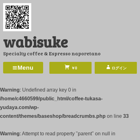
コ
ン
テ
ン
wabisuke
ツ
へ
Specialty coffee & Espresso naporetano
ス
キ
Menu
￥0
ログイン
ッ
プ
Warning
: Undefined array key 0 in
/home/c4660599/public_html/coffee-tukasa-
yudaya.com/wp-
content/themes/baseshop/breadcrumbs.php
on line
33
Warning
: Attempt to read property "parent" on null in