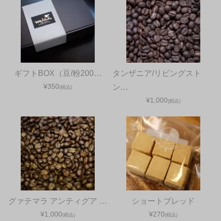
ギフトBOX（豆/粉200…
タンザニア/リビングスト
¥350
ン…
(税込)
¥1,000
(税込)
グァテマラ アンティグア …
ショートブレッド
¥1,000
¥270
(税込)
(税込)