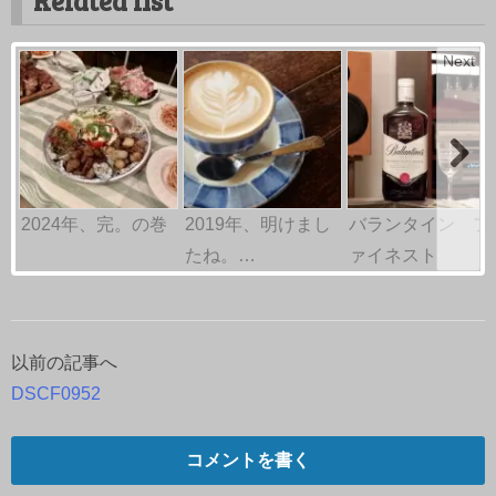
Related list
Next
2024年、完。の巻
2019年、明けまし
バランタイン フ
たね。…
ァイネスト
以前の記事へ
投
DSCF0952
稿
ナ
コメントを書く