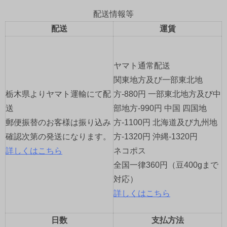
ビ
配送情報等
ゲ
配送
運賃
ー
ヤマト通常配送
シ
関東地方及び一部東北地
ョ
栃木県よりヤマト運輸にて配
方-880円 一部東北地方及び中
送
部地方-990円 中国 四国地
ン
郵便振替のお客様は振り込み
方-1100円 北海道及び九州地
確認次第の発送になります。
方-1320円 沖縄-1320円
詳しくはこちら
ネコポス
全国一律360円（豆400gまで
対応）
詳しくはこちら
日数
支払方法