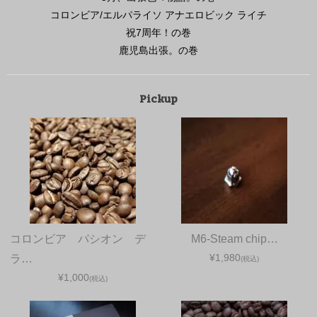
コロンビア/エルパライソ アナエロビック ライチ
祝7周年！の巻
鹿児島出張。の巻
Pickup
コロンビア パシオン デ
M6-Steam chip…
¥1,980
ラ…
(税込)
¥1,000
(税込)