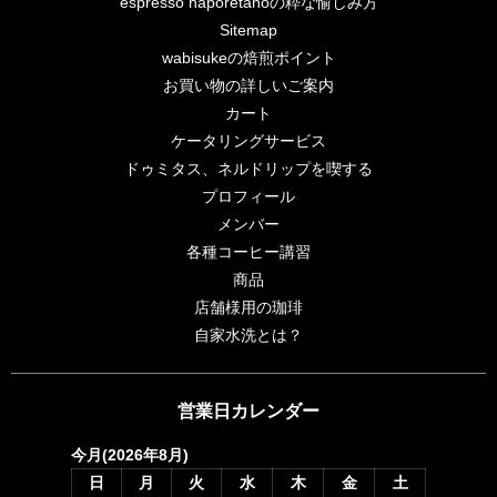
espresso naporetanoの粋な愉しみ方
Sitemap
wabisukeの焙煎ポイント
お買い物の詳しいご案内
カート
ケータリングサービス
ドゥミタス、ネルドリップを喫する
プロフィール
メンバー
各種コーヒー講習
商品
店舗様用の珈琲
自家水洗とは？
営業日カレンダー
今月(2026年8月)
日
月
火
水
木
金
土