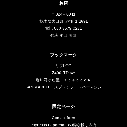
お店
〒324－0041
栃木県大田原市本町1-2691
電話 050-3579-0221
代表 湯田 健司
ブックマーク
リフLOG
Z400LTD.net
珈琲司ゆだ屋Ｆａｃｅｂｏｏｋ
SAN MARCO エスプレッソ レバーマシン
固定ページ
Contact form
espresso naporetanoの粋な愉しみ方