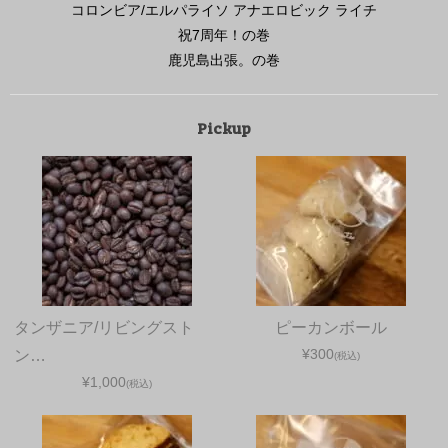
コロンビア/エルパライソ アナエロビック ライチ
祝7周年！の巻
鹿児島出張。の巻
Pickup
タンザニア/リビングスト
ピーカンボール
¥300
ン…
(税込)
¥1,000
(税込)