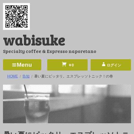
コ
ン
テ
ン
wabisuke
ツ
へ
Specialty coffee & Espresso naporetano
ス
キ
Menu
￥0
ログイン
ッ
HOME
告知
暑い夏にピッタリ。エスプレッソトニック！の巻
プ