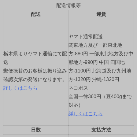
ゲ
配送情報等
配送
運賃
ー
シ
ヤマト通常配送
ョ
関東地方及び一部東北地
栃木県よりヤマト運輸にて配
方-880円 一部東北地方及び中
ン
送
部地方-990円 中国 四国地
郵便振替のお客様は振り込み
方-1100円 北海道及び九州地
確認次第の発送になります。
方-1320円 沖縄-1320円
詳しくはこちら
ネコポス
全国一律360円（豆400gまで
対応）
詳しくはこちら
日数
支払方法