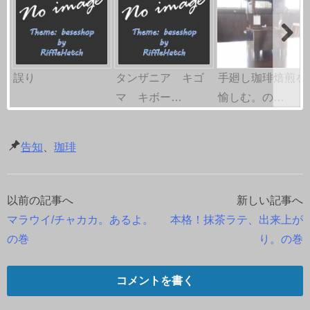
誤り
タンザニア キゴ
手廻し珈琲焙煎を
マ キボー…
愉しむ。の…
告知
、
珈琲
以前の記事へ
新しい記事へ
投
マラウイ/チャカカ。あるよ。
本格！抹茶ラテ、出来上が
稿
の巻
り。の巻
ナ
コメントを書く
ビ