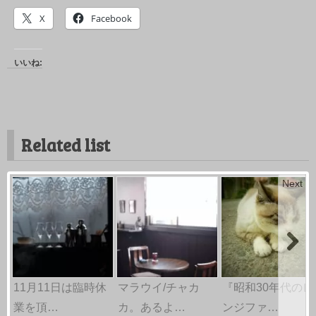
X
Facebook
いいね:
Related list
Next
11月11日は臨時休
マラウイ/チャカ
『昭和30年代のレ
業を頂…
カ。あるよ…
ンジファ…