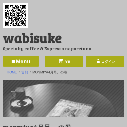
コ
ン
テ
ン
wabisuke
ツ
へ
Specialty coffee & Espresso naporetano
ス
キ
Menu
￥0
ログイン
ッ
HOME
告知
MONMIYA4月号。の巻
プ