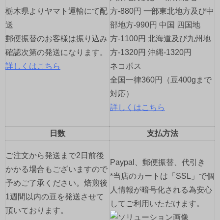
栃木県よりヤマト運輸にて配
方-880円 一部東北地方及び中
ン
送
部地方-990円 中国 四国地
郵便振替のお客様は振り込み
方-1100円 北海道及び九州地
確認次第の発送になります。
方-1320円 沖縄-1320円
詳しくはこちら
ネコポス
全国一律360円（豆400gまで
対応）
詳しくはこちら
日数
支払方法
ご注文から発送まで2日前後
Paypal、郵便振替、代引き
かかる場合もございますので
*当店のカートは「SSL」で個
予めご了承ください。焙煎後
人情報が暗号化される為安心
1週間以内の豆を発送させて
してご利用いただけます。
頂いております。