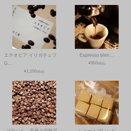
エチオピア イリガチェフ
Espresso blen…
¥950
G…
(税込)
¥1,250
(税込)
ブラジル 手摘み完熟豆
ショートブレッド