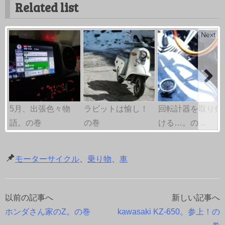
Related list
Next
5月、出張色々物
ラビットは愉し！
回転計器を取り付
語。の巻
の巻
ける…。の…
モーターサイクル
、
乗り物
、
車
以前の記事へ
新しい記事へ
投
ホンダさん家のZ。の巻
kawasaki KZ-650。参上！の
稿