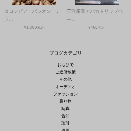
コロンビア パシオン デ
三洋産業アバカドリップペ
ラ…
ー…
¥1,000
¥460
(税込)
(税込)
ブログカテゴリ
おもひで
ご近所散策
その他
オーディオ
ファッション
乗り物
写真
告知
珈琲
道具