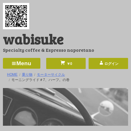
コ
ン
テ
ン
wabisuke
ツ
へ
Specialty coffee & Espresso naporetano
ス
キ
Menu
￥0
ログイン
ッ
HOME
乗り物
モーターサイクル
プ
モーニングライド＃7、ハーフ。の巻