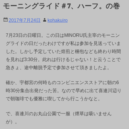
モーニングライド＃7、ハーフ。の巻
2017年7月24日
kohakuiro
7月23日の日曜日。この日はMINORU氏主宰のモーニン
グライドの日だったわけですが私は参加を見送っていま
した。しかし予定していた焙煎と梱包なども終わり時間
を見れば3:30分。此れは行けるじゃない！と云うことで
急きょ、途中離脱予定で参加させて頂きましたよ。
確か、宇都宮の何時ものコンビニエンスストアに朝の6
時30分集合出発だった筈。なので早めに出て喜連川辺り
で朝珈琲でも優雅に喫してから行こうかなと。
で、喜連川のお丸山公園で一服（煙草は吸いません
が）。