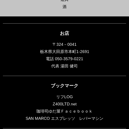
酒
お店
〒324－0041
栃木県大田原市本町1-2691
電話 050-3579-0221
代表 湯田 健司
ブックマーク
リフLOG
Z400LTD.net
珈琲司ゆだ屋Ｆａｃｅｂｏｏｋ
SAN MARCO エスプレッソ レバーマシン