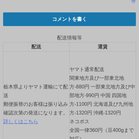
巻
ナ
コメントを書く
ビ
ゲ
配送情報等
配送
運賃
ー
シ
ヤマト通常配送
ョ
関東地方及び一部東北地
栃木県よりヤマト運輸にて配
方-880円 一部東北地方及び中
ン
送
部地方-990円 中国 四国地
郵便振替のお客様は振り込み
方-1100円 北海道及び九州地
確認次第の発送になります。
方-1320円 沖縄-1320円
詳しくはこちら
ネコポス
全国一律360円（豆400gまで
対応）