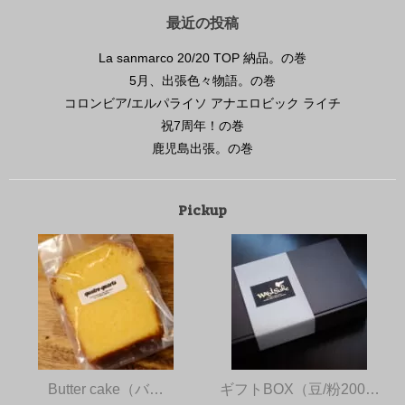
最近の投稿
La sanmarco 20/20 TOP 納品。の巻
5月、出張色々物語。の巻
コロンビア/エルパライソ アナエロビック ライチ
祝7周年！の巻
鹿児島出張。の巻
Pickup
Butter cake（バ…
ギフトBOX（豆/粉200…