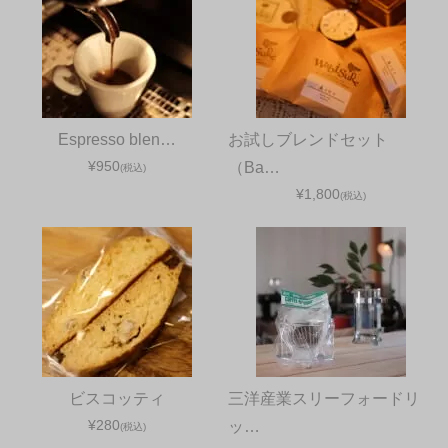
Espresso blen…
お試しブレンドセット
¥950
（Ba…
(税込)
¥1,800
(税込)
ビスコッティ
三洋産業スリーフォードリ
¥280
ッ…
(税込)