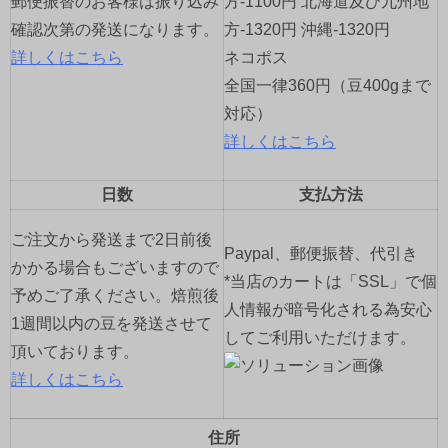
郵便振替のお客様は振り込み
方-1100円 北海道及び九州地
確認次第の発送になります。
方-1320円 沖縄-1320円
詳しくはこちら
ネコポス
全国一律360円（豆400gまで
対応）
詳しくはこちら
日数
支払方法
ご注文から発送まで2日前後
Paypal、郵便振替、代引き
かかる場合もございますので
*当店のカートは「SSL」で個
予めご了承ください。焙煎後
人情報が暗号化される為安心
1週間以内の豆を発送させて
してご利用いただけます。
頂いております。
詳しくはこちら
住所