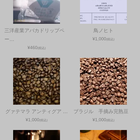
三洋産業アバカドリップペ
鳥ノヒト
¥1,000
ー…
(税込)
¥460
(税込)
グァテマラ アンティグア …
ブラジル 手摘み完熟豆
¥1,000
¥1,000
(税込)
(税込)