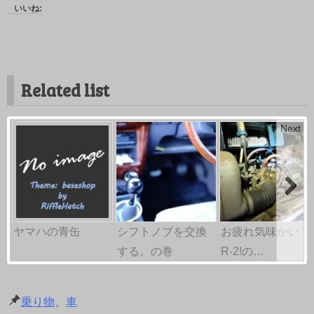
いいね:
Related list
Next
ヤマハの青缶
シフトノブを交換
お疲れ気味かい？
する。の巻
R-2!の…
乗り物
、
車