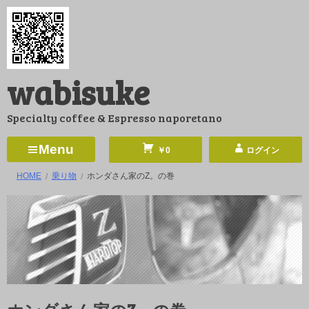
コ
ン
テ
ン
wabisuke
ツ
へ
Specialty coffee & Espresso naporetano
ス
キ
Menu
￥0
ログイン
ッ
HOME
乗り物
ホンダさん家のZ。の巻
プ