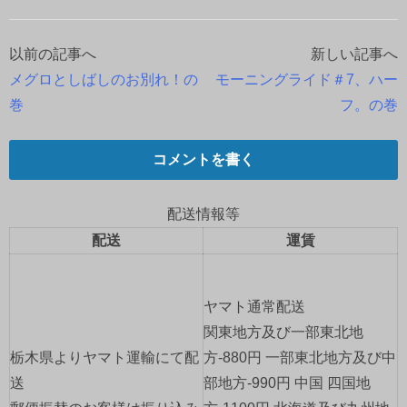
以前の記事へ
新しい記事へ
投
メグロとしばしのお別れ！の
モーニングライド＃7、ハー
稿
巻
フ。の巻
ナ
コメントを書く
ビ
ゲ
配送情報等
配送
運賃
ー
シ
ヤマト通常配送
ョ
関東地方及び一部東北地
栃木県よりヤマト運輸にて配
方-880円 一部東北地方及び中
ン
送
部地方-990円 中国 四国地