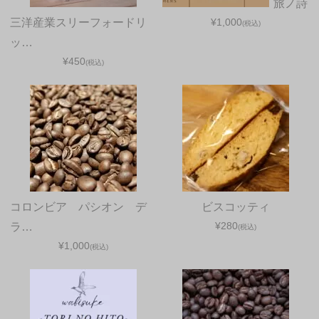
旅ノ詩
三洋産業スリーフォードリ
¥1,000
(税込)
ッ…
¥450
(税込)
コロンビア パシオン デ
ビスコッティ
¥280
ラ…
(税込)
¥1,000
(税込)