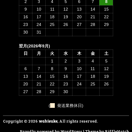
2
3
4
5
6
7
8
9
10
11
12
13
14
15
16
17
18
19
20
21
22
23
24
25
26
27
28
29
30
31
翌月(2026年9月)
日
月
火
水
木
金
土
1
2
3
4
5
6
7
8
9
10
11
12
13
14
15
16
17
18
19
20
21
22
23
24
25
26
27
28
29
30
(
発送業務休日)
Copyright © 2026
wabisuke
, All rights reserved.
Proudly powered by WordPress
|
Theme by
RiffleHatch