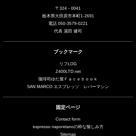
〒324－0041
栃木県大田原市本町1-2691
電話 050-3579-0221
代表 湯田 健司
ブックマーク
リフLOG
Z400LTD.net
珈琲司ゆだ屋Ｆａｃｅｂｏｏｋ
SAN MARCO エスプレッソ レバーマシン
固定ページ
Contact form
espresso naporetanoの粋な愉しみ方
Sitemap