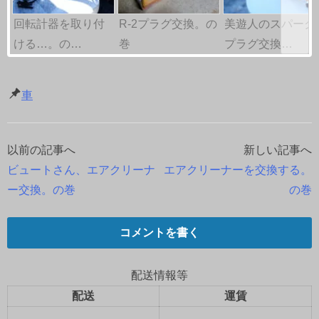
回転計器を取り付
R-2プラグ交換。の
美遊人のスパーク
ける…。の…
巻
プラグ交換…
車
以前の記事へ
新しい記事へ
投
ビュートさん、エアクリーナ
エアクリーナーを交換する。
稿
ー交換。の巻
の巻
ナ
コメントを書く
ビ
ゲ
配送情報等
配送
運賃
ー