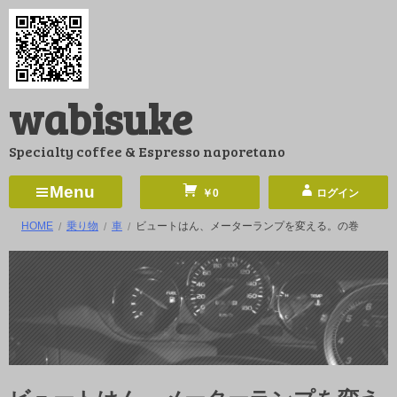
コ
ン
テ
ン
wabisuke
ツ
へ
Specialty coffee & Espresso naporetano
ス
キ
Menu
￥0
ログイン
ッ
HOME
乗り物
車
ビュートはん、メーターランプを変える。の巻
プ