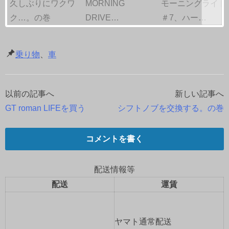
久しぶりにワクワ
MORNING
モーニングライド
ク…。の巻
DRIVE…
＃7、ハー…
乗り物
、
車
以前の記事へ
新しい記事へ
投
GT roman LIFEを買う
シフトノブを交換する。の巻
稿
ナ
コメントを書く
ビ
配送情報等
ゲ
配送
運賃
ー
ヤマト通常配送