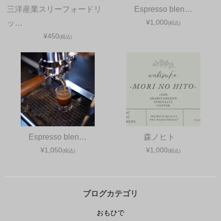
三洋産業スリーフォードリ
Espresso blen…
¥1,000
ッ…
(税込)
¥450
(税込)
Espresso blen…
森ノヒト
¥1,050
¥1,000
(税込)
(税込)
ブログカテゴリ
おもひで