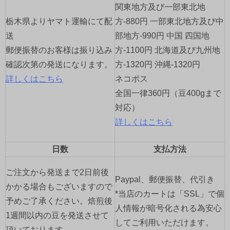
シ
関東地方及び一部東北地
ョ
栃木県よりヤマト運輸にて配
方-880円 一部東北地方及び中
送
部地方-990円 中国 四国地
ン
郵便振替のお客様は振り込み
方-1100円 北海道及び九州地
確認次第の発送になります。
方-1320円 沖縄-1320円
詳しくはこちら
ネコポス
全国一律360円（豆400gまで
対応）
詳しくはこちら
日数
支払方法
ご注文から発送まで2日前後
Paypal、郵便振替、代引き
かかる場合もございますので
*当店のカートは「SSL」で個
予めご了承ください。焙煎後
人情報が暗号化される為安心
1週間以内の豆を発送させて
してご利用いただけます。
頂いております。