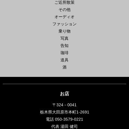
ご近所散策
その他
オーディオ
ファッション
乗り物
写真
告知
珈琲
道具
酒
お店
〒324－0041
栃木県大田原市本町1-2691
電話 050-3579-0221
代表 湯田 健司