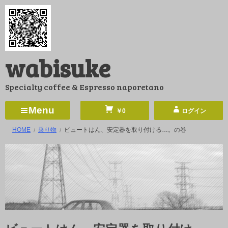
コ
ン
テ
ン
wabisuke
ツ
へ
Specialty coffee & Espresso naporetano
ス
キ
Menu
￥0
ログイン
ッ
HOME
乗り物
ビュートはん、安定器を取り付ける…。の巻
プ