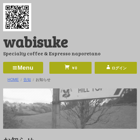
コ
ン
テ
ン
wabisuke
ツ
へ
Specialty coffee & Espresso naporetano
ス
キ
Menu
￥0
ログイン
ッ
HOME
告知
お知らせ
プ