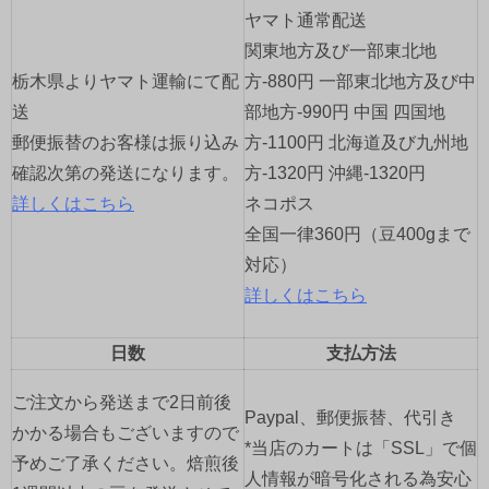
シ
ヤマト通常配送
ョ
関東地方及び一部東北地
栃木県よりヤマト運輸にて配
方-880円 一部東北地方及び中
ン
送
部地方-990円 中国 四国地
郵便振替のお客様は振り込み
方-1100円 北海道及び九州地
確認次第の発送になります。
方-1320円 沖縄-1320円
詳しくはこちら
ネコポス
全国一律360円（豆400gまで
対応）
詳しくはこちら
日数
支払方法
ご注文から発送まで2日前後
Paypal、郵便振替、代引き
かかる場合もございますので
*当店のカートは「SSL」で個
予めご了承ください。焙煎後
人情報が暗号化される為安心