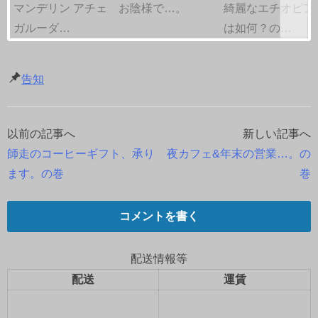
マンデリン アチェ
お陰様で…。
綺麗なエチオピア
ガルーダ…
は如何？の…
告知
以前の記事へ
新しい記事へ
投
師走のコーヒーギフト、承り
夜カフェ&年末の営業…。の
稿
ます。の巻
巻
ナ
コメントを書く
ビ
ゲ
配送情報等
配送
運賃
ー