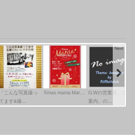
Next
「こんな写真撮っ
Xmas mama Mar…
G.Wの営業日。ご
てます&撮…
案内。の…