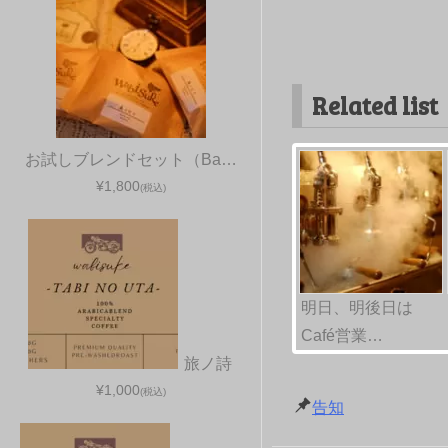
Related list
お試しブレンドセット（Ba…
¥1,800
(税込)
明日、明後日は
Café営業…
旅ノ詩
¥1,000
(税込)
告知