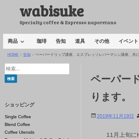
wabisuke
コ
ン
テ
Specialty coffee & Espresso naporetano
ン
ツ
商品
珈琲
告知
道具
その他
イベント
へ
HOME
告知
ペーパードリップ講座、エスプレッソレバーマシン講座、共
ス
キ
ッ
ペーパー
プ
ります。
ショッピング
2019年11月19日
Single Coffee
Blend Coffee
Coffee Utensils
11月上旬