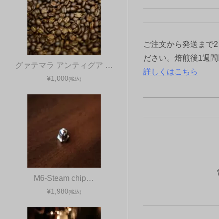
ご注文から発送まで
ださい。焙煎後1週
グァテマラ アンティグア …
詳しくはこちら
¥1,000
(税込)
M6-Steam chip…
¥1,980
(税込)