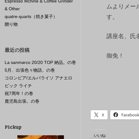
Espresso Mchine & Coffee Grinder
ムよりメー
& Other
す。
quatre-quarts（焼き菓子）
贈り物
講座名、氏
最近の投稿
御免！
La sanmarco 20/20 TOP 納品。の巻
5月、出張色々物語。の巻
コロンビア/エルパライソ アナエロ
ビック ライチ
祝7周年！の巻
鹿児島出張。の巻
X
Faceboo
Pickup
いいね: