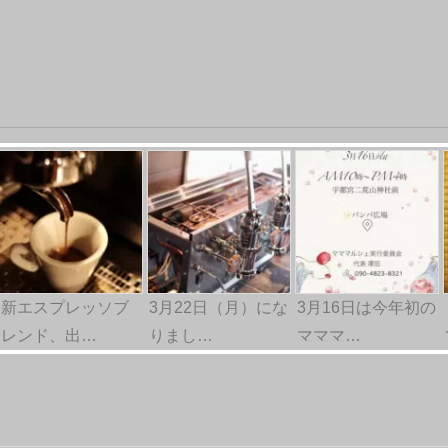
新エスプレッソブ
3月22日（月）にな
3月16日は今年初の
レンド、出…
りまし…
マママ…