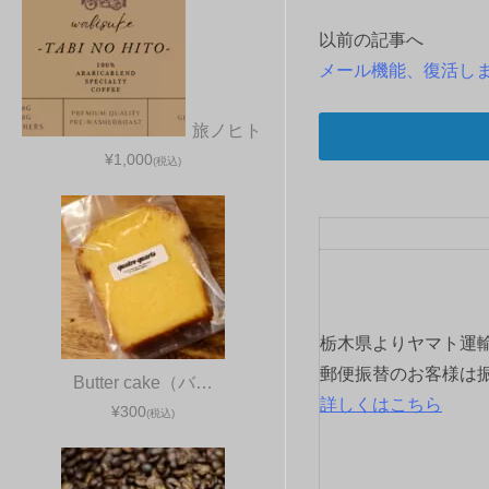
以前の記事へ
投
メール機能、復活し
稿
旅ノヒト
ナ
¥1,000
(税込)
ビ
ゲ
ー
シ
栃木県よりヤマト運
ョ
郵便振替のお客様は
Butter cake（バ…
詳しくはこちら
¥300
(税込)
ン