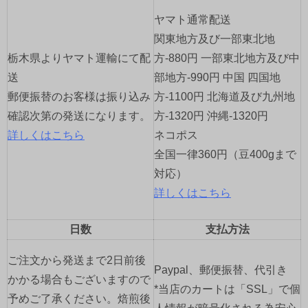
シ
ヤマト通常配送
ョ
関東地方及び一部東北地
栃木県よりヤマト運輸にて配
方-880円 一部東北地方及び中
ン
送
部地方-990円 中国 四国地
郵便振替のお客様は振り込み
方-1100円 北海道及び九州地
確認次第の発送になります。
方-1320円 沖縄-1320円
詳しくはこちら
ネコポス
全国一律360円（豆400gまで
対応）
詳しくはこちら
日数
支払方法
ご注文から発送まで2日前後
Paypal、郵便振替、代引き
かかる場合もございますので
*当店のカートは「SSL」で個
予めご了承ください。焙煎後