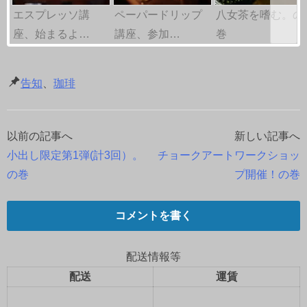
エスプレッソ講
ペーパードリップ
八女茶を嗜む。の
座、始まるよ…
講座、参加…
巻
告知
、
珈琲
以前の記事へ
新しい記事へ
投
小出し限定第1弾(計3回）。
チョークアートワークショッ
稿
の巻
プ開催！の巻
ナ
コメントを書く
ビ
ゲ
配送情報等
配送
運賃
ー