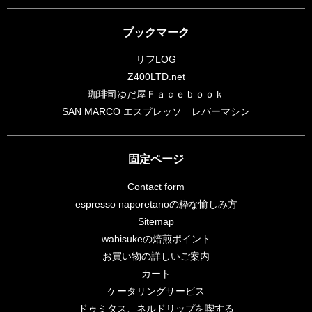
ブックマーク
リフLOG
Z400LTD.net
珈琲司ゆだ屋Ｆａｃｅｂｏｏｋ
SAN MARCO エスプレッソ レバーマシン
固定ページ
Contact form
espresso naporetanoの粋な愉しみ方
Sitemap
wabisukeの焙煎ポイント
お買い物の詳しいご案内
カート
ケータリングサービス
ドゥミタス、ネルドリップを喫する