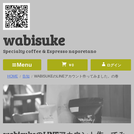
コ
ン
テ
ン
wabisuke
ツ
へ
Specialty coffee & Espresso naporetano
ス
キ
Menu
￥0
ログイン
ッ
HOME
告知
WABISUKEのLINEアカウント作ってみました。の巻
プ