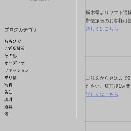
シ
栃木県よりヤマト運
ョ
郵便振替のお客様は
ブログカテゴリ
詳しくはこちら
ン
おもひで
ご近所散策
その他
オーディオ
ファッション
乗り物
ご注文から発送まで
写真
ださい。焙煎後1週
告知
詳しくはこちら
珈琲
道具
酒