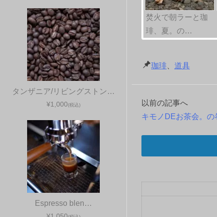
焚火で朝ラーと珈
琲、夏。の…
珈琲
、
道具
タンザニア/リビングストン…
以前の記事へ
投
¥1,000
(税込)
キモノDEお茶会。の
稿
ナ
ビ
ゲ
Espresso blen…
ー
¥1,050
(税込)