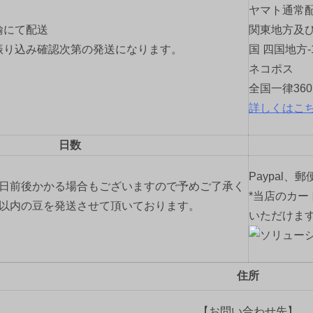
ヤマト通常
輸にて配送
関東地方及び
振り込み確認次第の発送になります。
国 四国地方-
ネコポス
全国一律36
詳しくはこ
日数
Paypal、
2日前後かかる場合もございますので予めご了承く
*当店のカー
間以内の豆を発送させて頂いております。
いただけま
住所
【お問い合わせ先】