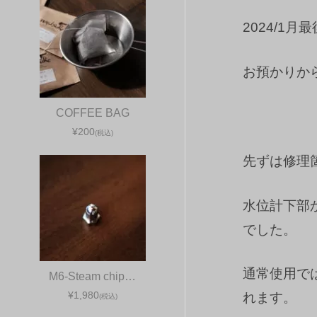
2024/1月
お預かりか
COFFEE BAG
¥200
(税込)
先ずは修理
水位計下部
でした。
通常使用で
M6-Steam chip…
¥1,980
れます。
(税込)