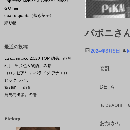
Espresso Mchine & Coffee Grinder
& Other
quatre-quarts（焼き菓子）
贈り物
パボニさ
最近の投稿
2024年3月5日
k
La sanmarco 20/20 TOP 納品。の巻
5月、出張色々物語。の巻
委託
コロンビア/エルパライソ アナエロ
ビック ライチ
DETA
祝7周年！の巻
鹿児島出張。の巻
la pavoni e
Pickup
お預かり