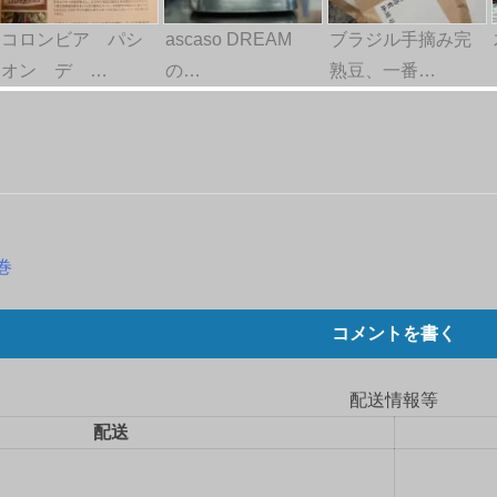
コロンビア パシ
ascaso DREAM
ブラジル手摘み完
オン デ …
の…
熟豆、一番…
巻
コメントを書く
配送情報等
配送