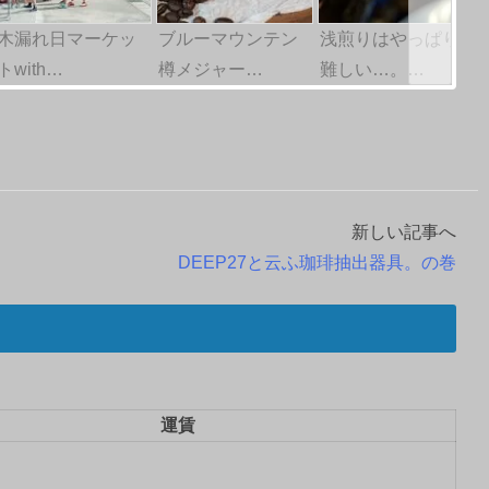
木漏れ日マーケッ
ブルーマウンテン
浅煎りはやっぱり
トwith…
樽メジャー…
難しい…。…
新しい記事へ
DEEP27と云ふ珈琲抽出器具。の巻
運賃