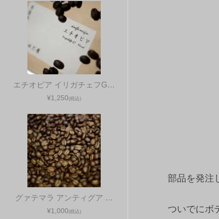
エチオピア イリガチェフG…
¥1,250
(税込)
部品を発注
グァテマラ アンティグア …
ついでにボ
¥1,000
(税込)