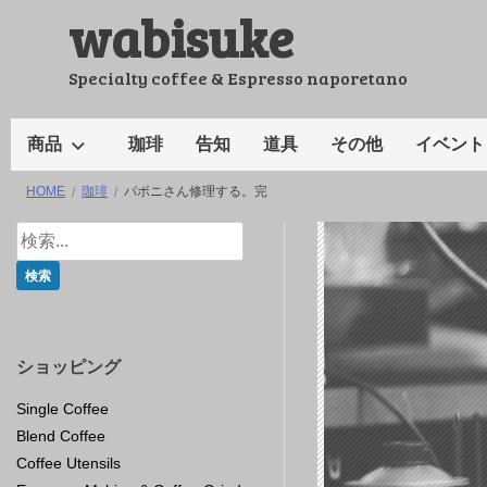
wabisuke
コ
ン
テ
Specialty coffee & Espresso naporetano
ン
ツ
商品
珈琲
告知
道具
その他
イベント
へ
HOME
珈琲
パボニさん修理する。完
ス
キ
ッ
プ
ショッピング
Single Coffee
Blend Coffee
Coffee Utensils