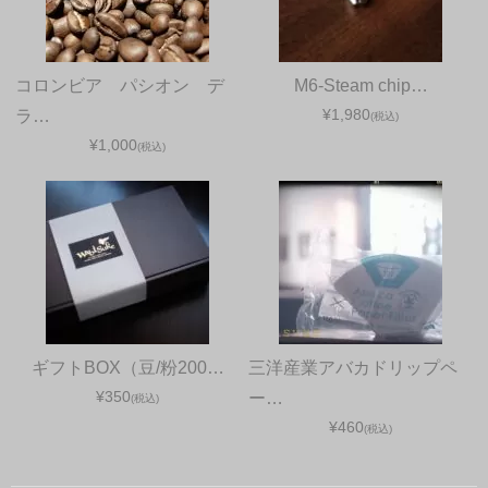
コロンビア パシオン デ
M6-Steam chip…
¥1,980
ラ…
(税込)
¥1,000
(税込)
ギフトBOX（豆/粉200…
三洋産業アバカドリップペ
¥350
ー…
(税込)
¥460
(税込)