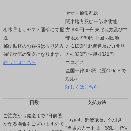
シ
ヤマト通常配送
ョ
関東地方及び一部東北地
栃木県よりヤマト運輸にて配
方-880円 一部東北地方及び中
ン
送
部地方-990円 中国 四国地
郵便振替のお客様は振り込み
方-1100円 北海道及び九州地
確認次第の発送になります。
方-1320円 沖縄-1320円
詳しくはこちら
ネコポス
全国一律360円（豆400gまで
対応）
詳しくはこちら
日数
支払方法
ご注文から発送まで2日前後
Paypal、郵便振替、代引き
かかる場合もございますので
*当店のカートは「SSL」で個