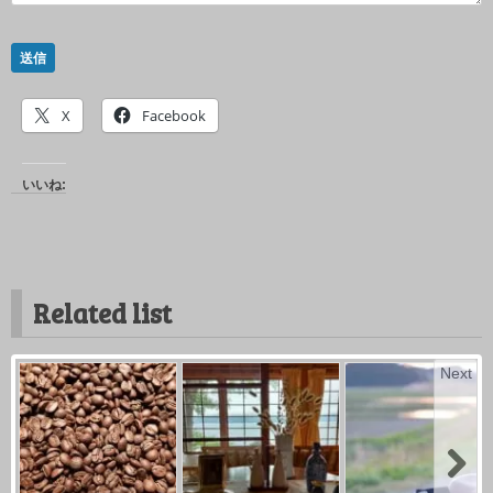
送信
X
Facebook
いいね:
Related list
Next