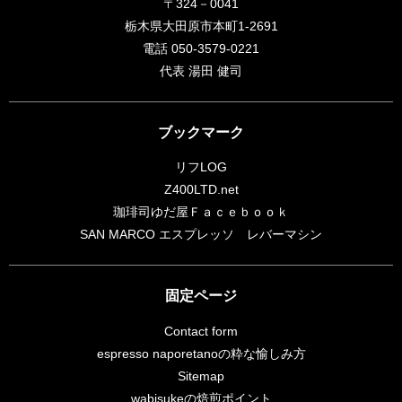
〒324－0041
栃木県大田原市本町1-2691
電話 050-3579-0221
代表 湯田 健司
ブックマーク
リフLOG
Z400LTD.net
珈琲司ゆだ屋Ｆａｃｅｂｏｏｋ
SAN MARCO エスプレッソ レバーマシン
固定ページ
Contact form
espresso naporetanoの粋な愉しみ方
Sitemap
wabisukeの焙煎ポイント