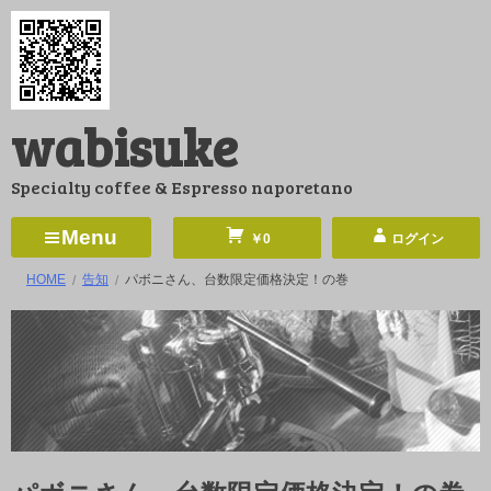
コ
ン
テ
ン
wabisuke
ツ
へ
Specialty coffee & Espresso naporetano
ス
キ
Menu
￥0
ログイン
ッ
HOME
告知
パボニさん、台数限定価格決定！の巻
プ