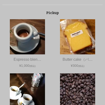
Pickup
Espresso blen…
Butter cake（バ…
¥1,000
¥300
(税込)
(税込)