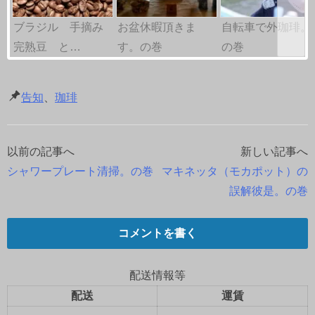
ブラジル 手摘み
お盆休暇頂きま
自転車で外珈琲。
完熟豆 と…
す。の巻
の巻
告知
、
珈琲
以前の記事へ
新しい記事へ
投
シャワープレート清掃。の巻
マキネッタ（モカポット）の
稿
誤解彼是。の巻
ナ
コメントを書く
ビ
ゲ
配送情報等
配送
運賃
ー