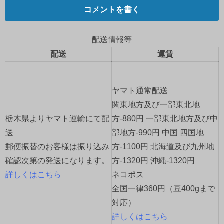
ビ
コメントを書く
ゲ
配送情報等
ー
配送
運賃
シ
ョ
ヤマト通常配送
関東地方及び一部東北地
ン
栃木県よりヤマト運輸にて配
方-880円 一部東北地方及び中
送
部地方-990円 中国 四国地
郵便振替のお客様は振り込み
方-1100円 北海道及び九州地
確認次第の発送になります。
方-1320円 沖縄-1320円
詳しくはこちら
ネコポス
全国一律360円（豆400gまで
対応）
詳しくはこちら