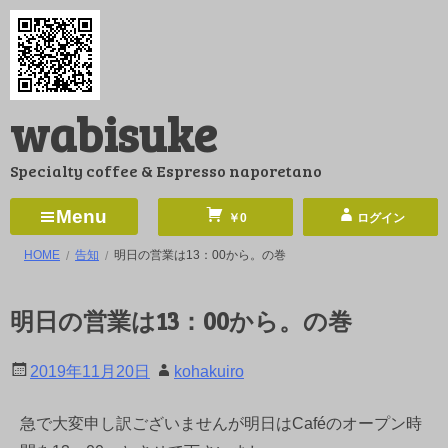
コ
ン
テ
ン
wabisuke
ツ
へ
Specialty coffee & Espresso naporetano
ス
キ
Menu
￥0
ログイン
ッ
HOME
告知
明日の営業は13：00から。の巻
プ
明日の営業は13：00から。の巻
2019年11月20日
kohakuiro
急で大変申し訳ございませんが明日はCaféのオープン時