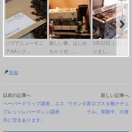
パプアニューギニ
愉しい事、はじめ
3月22日（月）に
アAAシグ…
ちゃうぜ……
りまし…
告知
以前の記事へ
新しい記事へ
投
ペーパードリップ講座、エス
ウガンダ産ロブスタ種ナチュ
稿
プレッソレバーマシン講座、
ラル。実験中。の巻
共に空きあります。
ナ