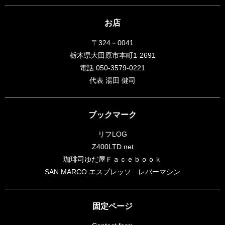
お店
〒324－0041
栃木県大田原市本町1-2691
電話 050-3579-0221
代表 湯田 健司
ブックマーク
リフLOG
Z400LTD.net
珈琲司ゆだ屋Ｆａｃｅｂｏｏｋ
SAN MARCO エスプレッソ レバーマシン
固定ページ