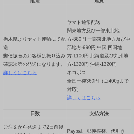
配送
運賃
ー
シ
ヤマト通常配送
ョ
関東地方及び一部東北地
栃木県よりヤマト運輸にて配
方-880円 一部東北地方及び中
ン
送
部地方-990円 中国 四国地
郵便振替のお客様は振り込み
方-1100円 北海道及び九州地
確認次第の発送になります。
方-1320円 沖縄-1320円
詳しくはこちら
ネコポス
全国一律360円（豆400gまで
対応）
詳しくはこちら
日数
支払方法
ご注文から発送まで2日前後
Paypal、郵便振替、代引き