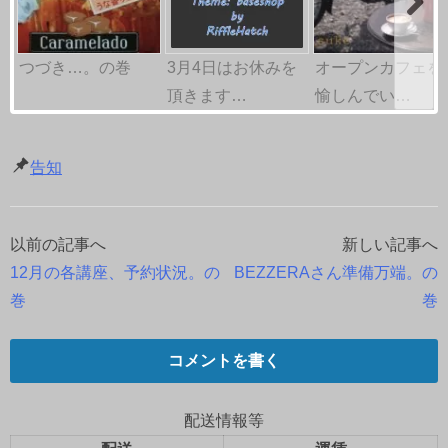
つづき…。の巻
3月4日はお休みを
オープンカフェを
頂きます…
愉しんでい…
告知
以前の記事へ
新しい記事へ
投
12月の各講座、予約状況。の
BEZZERAさん準備万端。の
稿
巻
巻
ナ
コメントを書く
ビ
ゲ
配送情報等