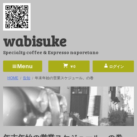
コ
ン
テ
ン
wabisuke
ツ
へ
Specialty coffee & Espresso naporetano
ス
キ
Menu
￥0
ログイン
ッ
HOME
告知
年末年始の営業スケジュール。の巻
プ