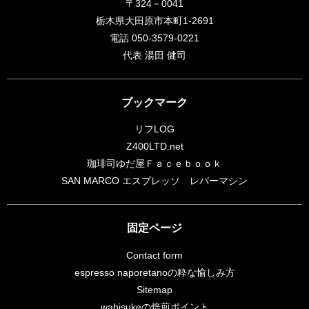
〒324－0041
栃木県大田原市本町1-2691
電話 050-3579-0221
代表 湯田 健司
ブックマーク
リフLOG
Z400LTD.net
珈琲司ゆだ屋Ｆａｃｅｂｏｏｋ
SAN MARCO エスプレッソ レバーマシン
固定ページ
Contact form
espresso naporetanoの粋な愉しみ方
Sitemap
wabisukeの焙煎ポイント