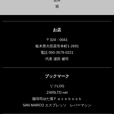
酒
お店
〒324－0041
栃木県大田原市本町1-2691
電話 050-3579-0221
代表 湯田 健司
ブックマーク
リフLOG
Z400LTD.net
珈琲司ゆだ屋Ｆａｃｅｂｏｏｋ
SAN MARCO エスプレッソ レバーマシン