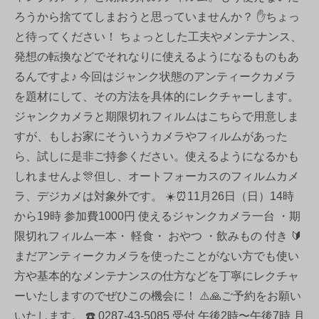
ろうから捨ててしまおうと思っていませんか？ ✋ちょっ
と待ってください！ ちょっとした工夫やメンテナンス、
発想の転換などでそれなりに使えるようになるものもあ
るんですよ♪ 今回はジャンク状態のアンティークカメラ
を題材にして、その方法を具体的にレクチャーします。
ジャンクカメラと期限切れフィルムはこちらで用意しま
すが、もしお家にそういうカメラやフィルムがあった
ら、試しに是非ご持参ください。使えるようになるかも
しれませんよ🎊但し、オートフォーカスのフィルムカメ
ラ、デジカメは対象外です。 ☀️⏰11月26日（日）14時
から19時 参加費1000円 使えるジャンクカメラ一台 ・期
限切れフィルム一本・ 軽食・ おやつ ・飲みもの 付き 🔰
まだアンティークカメラを使ったことがない方でも使い
方や基本的なメンテナンスの仕方などを丁寧にレクチャ
ーいたしますのでぜひこの機会に！ ⚠️🙏ご予約をお願い
いたします。 ☎️ 0287-43-5085 受付 午後2時〜午後7時 月