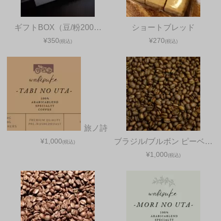
ギフトBOX（豆/粉200…
ショートブレッド
¥350
¥270
(税込)
(税込)
旅ノ詩
¥1,000
ブラジル/ブルボン ピーベ…
(税込)
¥1,000
(税込)