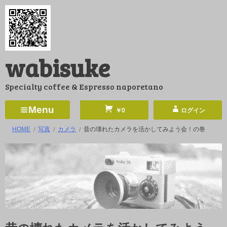
コ
ン
テ
ン
wabisuke
ツ
へ
Specialty coffee & Espresso naporetano
ス
キ
Menu
￥0
ログイン
ッ
HOME
写真
カメラ
昔の壊れたカメラを活かしてみよう会！の巻
プ