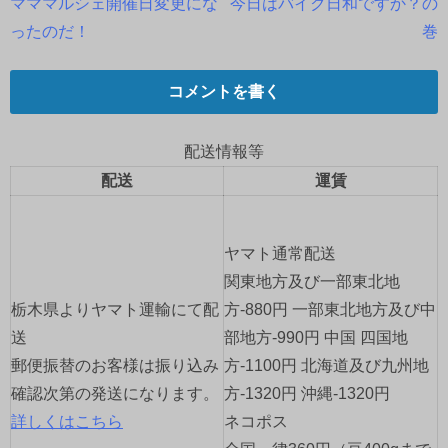
マママルシェ開催日変更にな
今日はバイク日和ですか？の
稿
ったのだ！
巻
ナ
コメントを書く
ビ
ゲ
配送情報等
配送
運賃
ー
シ
ヤマト通常配送
ョ
関東地方及び一部東北地
栃木県よりヤマト運輸にて配
方-880円 一部東北地方及び中
ン
送
部地方-990円 中国 四国地
郵便振替のお客様は振り込み
方-1100円 北海道及び九州地
確認次第の発送になります。
方-1320円 沖縄-1320円
詳しくはこちら
ネコポス