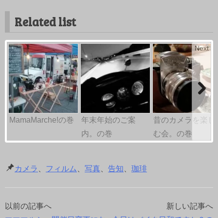
Related list
Next
MamaMarche!の巻
年末年始のご案
昔のカメラを楽し
内。の巻
む会。の巻
カメラ
、
フィルム
、
写真
、
告知
、
珈琲
以前の記事へ
新しい記事へ
投