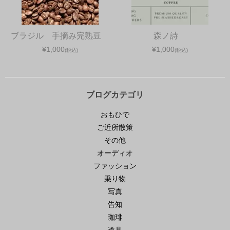
ブラジル 手摘み完熟豆
森ノ詩
¥1,000
¥1,000
(税込)
(税込)
ブログカテゴリ
おもひで
ご近所散策
その他
オーディオ
ファッション
乗り物
写真
告知
珈琲
道具