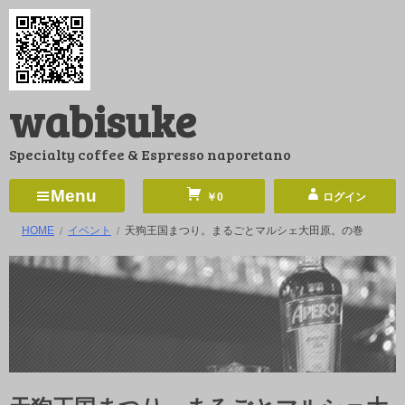
コ
ン
テ
ン
wabisuke
ツ
へ
Specialty coffee & Espresso naporetano
ス
キ
Menu
￥0
ログイン
ッ
HOME
イベント
天狗王国まつり。まるごとマルシェ大田原。の巻
プ