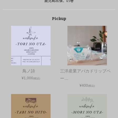
鹿児島出張。の巻
Pickup
鳥ノ詩
三洋産業アバカドリップペ
¥1,000
ー…
(税込)
¥400
(税込)