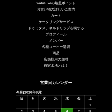
wabisukeの焙煎ポイント
お買い物の詳しいご案内
カート
ケータリングサービス
ドゥミタス、ネルドリップを喫する
プロフィール
メンバー
各種コーヒー講習
商品
店舗様用の珈琲
自家水洗とは？
営業日カレンダー
今月(2026年8月)
日
月
火
水
木
金
土
1
2
3
4
5
6
7
8