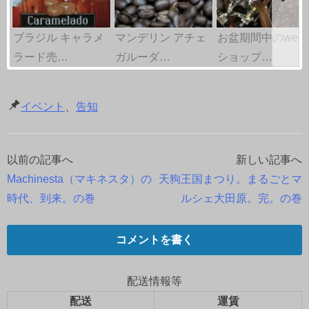
ブラジル キャラメ
マンデリン アチェ
お盆期間中のweb
ラード売…
ガルーダ…
ショップ…
イベント
、
告知
以前の記事へ
新しい記事へ
投
Machinesta（マキネスタ）の
天狗王国まつり。まるごとマ
稿
時代、到来。の巻
ルシェ大田原。完。の巻
ナ
コメントを書く
ビ
ゲ
配送情報等
配送
運賃