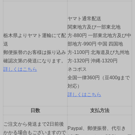
ー
シ
ヤマト通常配送
ョ
関東地方及び一部東北地
栃木県よりヤマト運輸にて配
方-880円 一部東北地方及び中
ン
送
部地方-990円 中国 四国地
郵便振替のお客様は振り込み
方-1100円 北海道及び九州地
確認次第の発送になります。
方-1320円 沖縄-1320円
詳しくはこちら
ネコポス
全国一律360円（豆400gまで
対応）
詳しくはこちら
日数
支払方法
ご注文から発送まで2日前後
Paypal、郵便振替、代引き
かかる場合もございますので