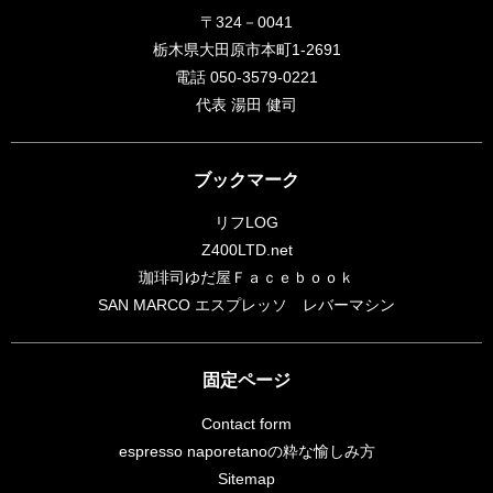
〒324－0041
栃木県大田原市本町1-2691
電話 050-3579-0221
代表 湯田 健司
ブックマーク
リフLOG
Z400LTD.net
珈琲司ゆだ屋Ｆａｃｅｂｏｏｋ
SAN MARCO エスプレッソ レバーマシン
固定ページ
Contact form
espresso naporetanoの粋な愉しみ方
Sitemap