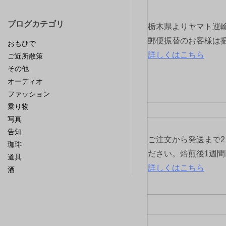
シ
ブログカテゴリ
栃木県よりヤマト運
ョ
郵便振替のお客様は
おもひで
詳しくはこちら
ご近所散策
ン
その他
オーディオ
ファッション
乗り物
写真
告知
ご注文から発送まで
珈琲
ださい。焙煎後1週
道具
詳しくはこちら
酒