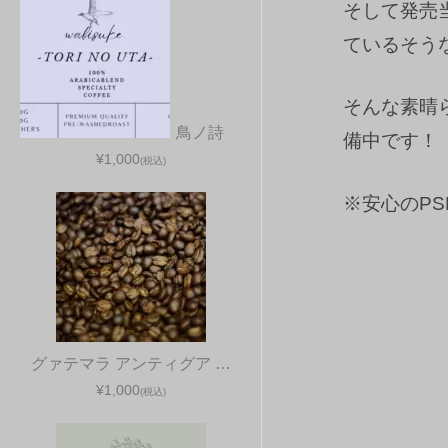
そして発売
ているそう
そんな素晴ら
鳥ノ詩
備中です！
¥1,000
(税込)
※安心のP
グァテマラ アンティグア …
¥1,000
(税込)