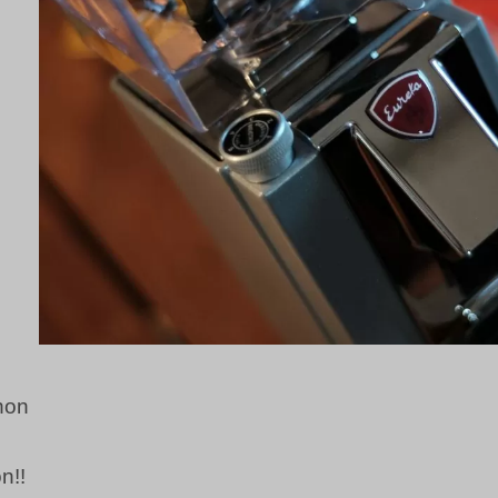
non
n!!