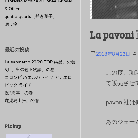
Espresso Mchine & Coffee Grinder
& Other
quatre-quarts（焼き菓子）
贈り物
La pav
最近の投稿
2018年8月22日
La sanmarco 20/20 TOP 納品。の巻
5月、出張色々物語。の巻
この度、珈琲
コロンビア/エルパライソ アナエロ
て販売させ
ビック ライチ
祝7周年！の巻
鹿児島出張。の巻
pavoni
あのジェー
Pickup