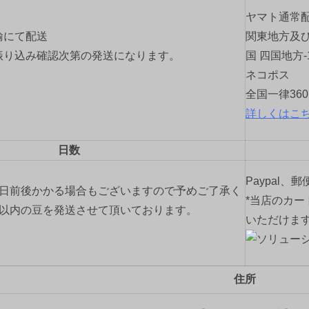
ヤマト通常
輸にて配送
関東地方及び
振り込み確認次第の発送になります。
国 四国地方-
ネコポス
全国一律36
詳しくはこ
日数
Paypal、
2日前後かかる場合もございますので予めご了承く
*当店のカー
間以内の豆を発送させて頂いております。
いただけま
住所