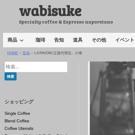
wabisuke
コ
ン
テ
Specialty coffee & Espresso naporetano
ン
ツ
商品
珈琲
告知
道具
その他
イベント
へ
HOME
告知
LA PAVONI 正規代理店。の巻
ス
キ
ッ
プ
ショッピング
Single Coffee
Blend Coffee
Coffee Utensils