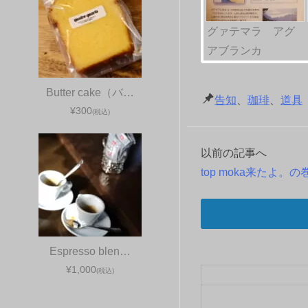
グァテマラ アグ
アブランカ
Butter cake（バ…
告知
、
珈琲
、
道具
¥300
(税込)
以前の記事へ
投
top moka来たよ。の
稿
ナ
ビ
Espresso blen…
¥1,000
ゲ
(税込)
ー